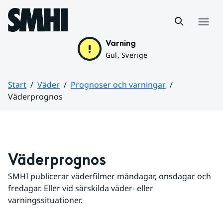
Hoppa till sidans innehåll
Meny
Varning
Gul, Sverige
Start
Väder
Prognoser och varningar
Väderprognos
Huvudinnehåll
Väderprognos
SMHI publicerar väderfilmer måndagar, onsdagar och 
fredagar. Eller vid särskilda väder- eller 
varningssituationer.