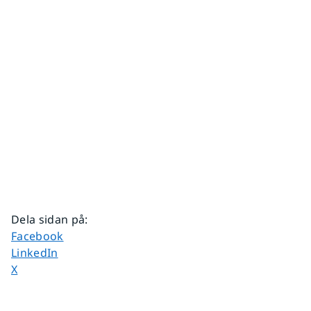
Dela sidan på
:
Dela sidan på
Facebook
Dela sidan på
LinkedIn
Dela sidan på
X