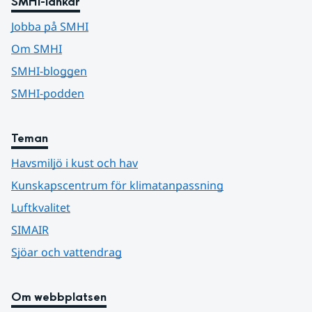
SMHI-länkar
Jobba på SMHI
Om SMHI
SMHI-bloggen
SMHI-podden
Teman
Havsmiljö i kust och hav
Kunskapscentrum för klimatanpassning
Luftkvalitet
SIMAIR
Sjöar och vattendrag
Om webbplatsen