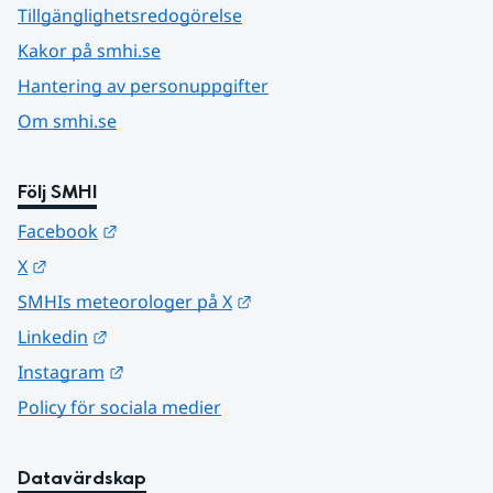
Tillgänglighetsredogörelse
Kakor på smhi.se
Hantering av personuppgifter
Om smhi.se
Följ SMHI
Länk till annan webbplats.
Facebook
Länk till annan webbplats.
X
Länk till annan webbplats.
SMHIs meteorologer på X
Länk till annan webbplats.
Linkedin
Länk till annan webbplats.
Instagram
Policy för sociala medier
Datavärdskap