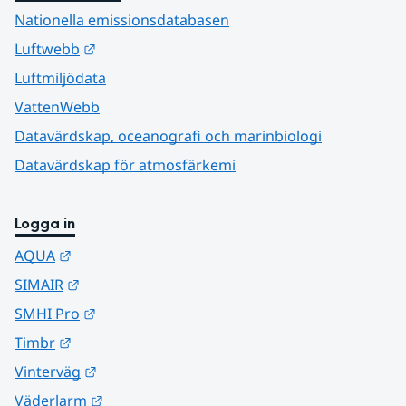
Nationella emissionsdatabasen
Länk till annan webbplats.
Luftwebb
Luftmiljödata
VattenWebb
Datavärdskap, oceanografi och marinbiologi
Datavärdskap för atmosfärkemi
Logga in
Länk till annan webbplats.
AQUA
Länk till annan webbplats.
SIMAIR
Länk till annan webbplats.
SMHI Pro
Länk till annan webbplats.
Timbr
Länk till annan webbplats.
Vinterväg
Länk till annan webbplats.
Väderlarm