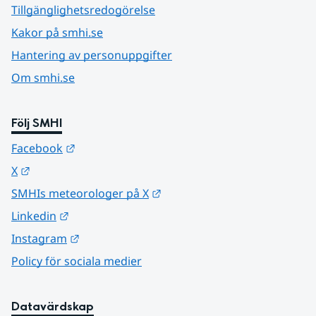
Tillgänglighetsredogörelse
Kakor på smhi.se
Hantering av personuppgifter
Om smhi.se
Följ SMHI
Länk till annan webbplats.
Facebook
Länk till annan webbplats.
X
Länk till annan webbplats.
SMHIs meteorologer på X
Länk till annan webbplats.
Linkedin
Länk till annan webbplats.
Instagram
Policy för sociala medier
Datavärdskap