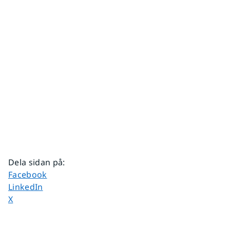
Dela sidan på
:
Dela sidan på
Facebook
Dela sidan på
LinkedIn
Dela sidan på
X