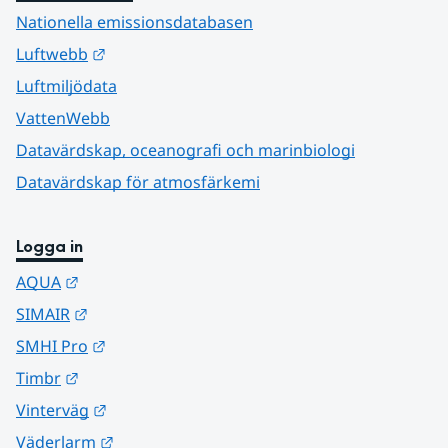
Nationella emissionsdatabasen
Länk till annan webbplats.
Luftwebb
Luftmiljödata
VattenWebb
Datavärdskap, oceanografi och marinbiologi
Datavärdskap för atmosfärkemi
Logga in
Länk till annan webbplats.
AQUA
Länk till annan webbplats.
SIMAIR
Länk till annan webbplats.
SMHI Pro
Länk till annan webbplats.
Timbr
Länk till annan webbplats.
Vinterväg
Länk till annan webbplats.
Väderlarm