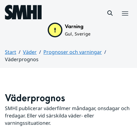
Hoppa till sidans innehåll
Meny
Varning
Gul, Sverige
Start
Väder
Prognoser och varningar
Väderprognos
Huvudinnehåll
Väderprognos
SMHI publicerar väderfilmer måndagar, onsdagar och 
fredagar. Eller vid särskilda väder- eller 
varningssituationer.