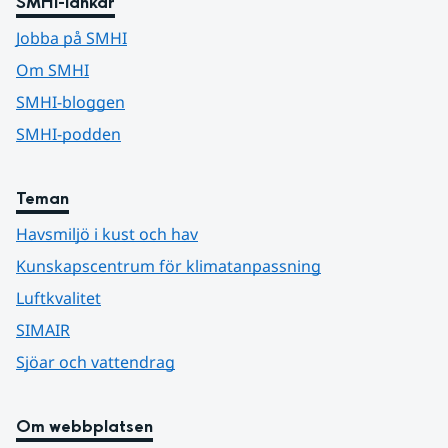
SMHI-länkar
Jobba på SMHI
Om SMHI
SMHI-bloggen
SMHI-podden
Teman
Havsmiljö i kust och hav
Kunskapscentrum för klimatanpassning
Luftkvalitet
SIMAIR
Sjöar och vattendrag
Om webbplatsen