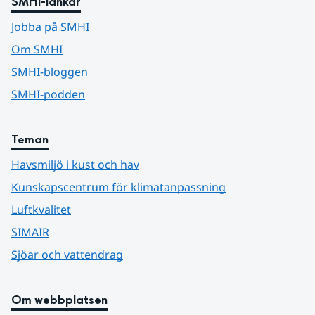
SMHI-länkar
Jobba på SMHI
Om SMHI
SMHI-bloggen
SMHI-podden
Teman
Havsmiljö i kust och hav
Kunskapscentrum för klimatanpassning
Luftkvalitet
SIMAIR
Sjöar och vattendrag
Om webbplatsen