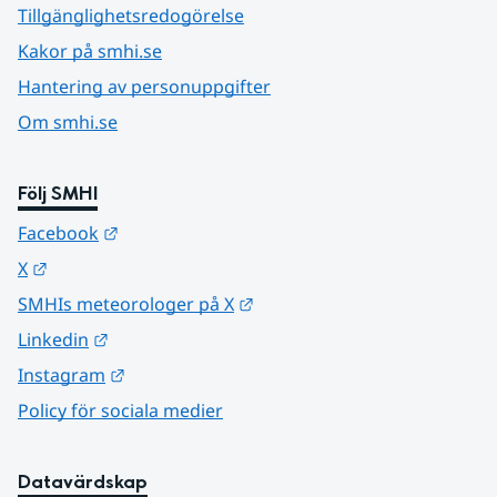
Tillgänglighetsredogörelse
Kakor på smhi.se
Hantering av personuppgifter
Om smhi.se
Följ SMHI
Länk till annan webbplats.
Facebook
Länk till annan webbplats.
X
Länk till annan webbplats.
SMHIs meteorologer på X
Länk till annan webbplats.
Linkedin
Länk till annan webbplats.
Instagram
Policy för sociala medier
Datavärdskap