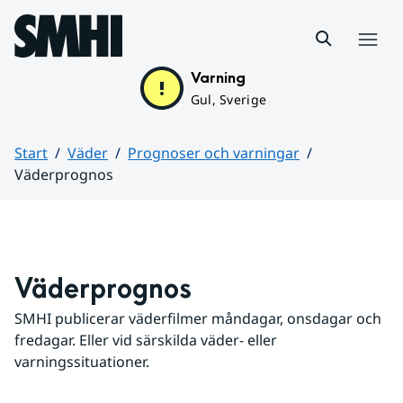
Hoppa till sidans innehåll
Meny
Varning
Gul, Sverige
Start
Väder
Prognoser och varningar
Väderprognos
Huvudinnehåll
Väderprognos
SMHI publicerar väderfilmer måndagar, onsdagar och 
fredagar. Eller vid särskilda väder- eller 
varningssituationer.