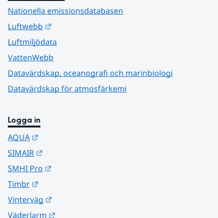
Nationella emissionsdatabasen
Länk till annan webbplats.
Luftwebb
Luftmiljödata
VattenWebb
Datavärdskap, oceanografi och marinbiologi
Datavärdskap för atmosfärkemi
Logga in
Länk till annan webbplats.
AQUA
Länk till annan webbplats.
SIMAIR
Länk till annan webbplats.
SMHI Pro
Länk till annan webbplats.
Timbr
Länk till annan webbplats.
Vinterväg
Länk till annan webbplats.
Väderlarm