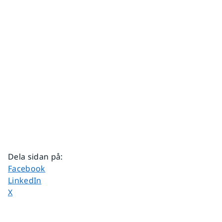
Dela sidan på
:
Dela sidan på
Facebook
Dela sidan på
LinkedIn
Dela sidan på
X