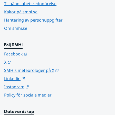
Tillgänglighetsredogörelse
Kakor på smhi.se
Hantering av personuppgifter
Om smhi.se
Följ SMHI
Länk till annan webbplats.
Facebook
Länk till annan webbplats.
X
Länk till annan webbplats.
SMHIs meteorologer på X
Länk till annan webbplats.
Linkedin
Länk till annan webbplats.
Instagram
Policy för sociala medier
Datavärdskap