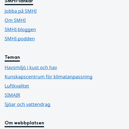
SMHI-länkar
Jobba på SMHI
Om SMHI
SMHI-bloggen
SMHI-podden
Teman
Havsmiljö i kust och hav
Kunskapscentrum för klimatanpassning
Luftkvalitet
SIMAIR
Sjöar och vattendrag
Om webbplatsen