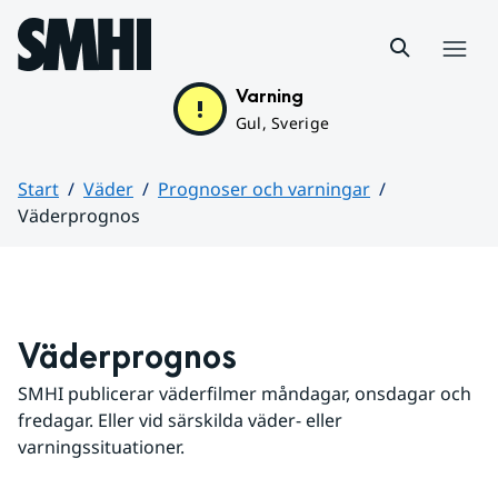
Hoppa till sidans innehåll
Meny
Varning
Gul, Sverige
Start
Väder
Prognoser och varningar
Väderprognos
Huvudinnehåll
Väderprognos
SMHI publicerar väderfilmer måndagar, onsdagar och 
fredagar. Eller vid särskilda väder- eller 
varningssituationer.