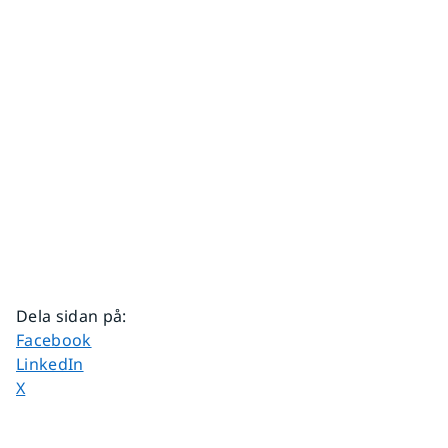
Dela sidan på
:
Dela sidan på
Facebook
Dela sidan på
LinkedIn
Dela sidan på
X