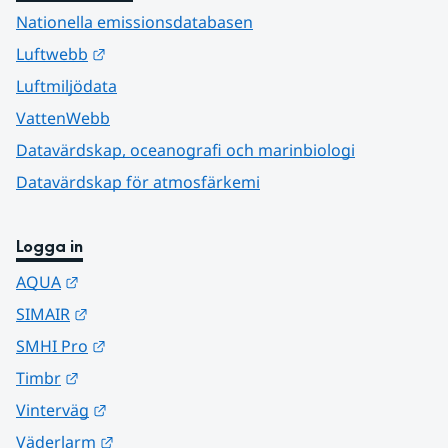
Nationella emissionsdatabasen
Länk till annan webbplats.
Luftwebb
Luftmiljödata
VattenWebb
Datavärdskap, oceanografi och marinbiologi
Datavärdskap för atmosfärkemi
Logga in
Länk till annan webbplats.
AQUA
Länk till annan webbplats.
SIMAIR
Länk till annan webbplats.
SMHI Pro
Länk till annan webbplats.
Timbr
Länk till annan webbplats.
Vinterväg
Länk till annan webbplats.
Väderlarm