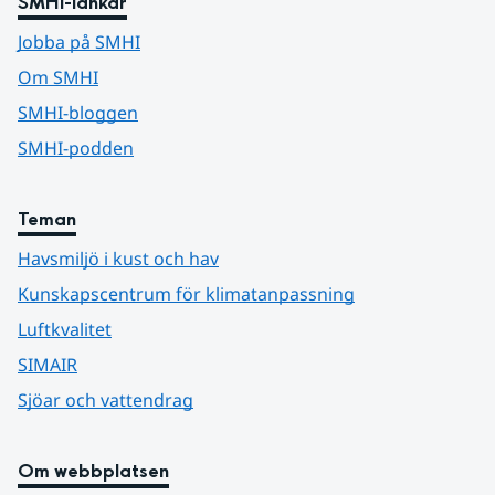
SMHI-länkar
Jobba på SMHI
Om SMHI
SMHI-bloggen
SMHI-podden
Teman
Havsmiljö i kust och hav
Kunskapscentrum för klimatanpassning
Luftkvalitet
SIMAIR
Sjöar och vattendrag
Om webbplatsen