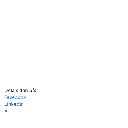
Dela sidan på
:
Dela sidan på
Facebook
Dela sidan på
LinkedIn
Dela sidan på
X