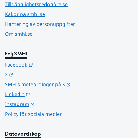
Tillgänglighetsredogörelse
Kakor på smhi.se
Hantering av personuppgifter
Om smhi.se
Följ SMHI
Länk till annan webbplats.
Facebook
Länk till annan webbplats.
X
Länk till annan webbplats.
SMHIs meteorologer på X
Länk till annan webbplats.
Linkedin
Länk till annan webbplats.
Instagram
Policy för sociala medier
Datavärdskap