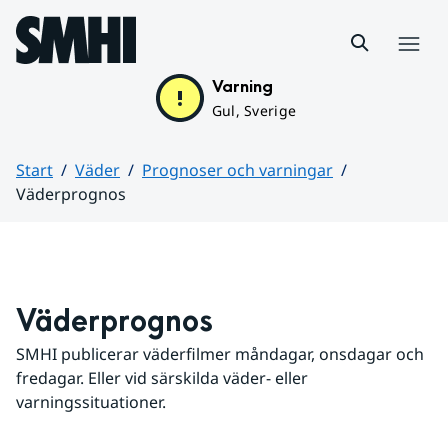
Hoppa till sidans innehåll
Meny
Varning
Gul, Sverige
Start
Väder
Prognoser och varningar
Väderprognos
Huvudinnehåll
Väderprognos
SMHI publicerar väderfilmer måndagar, onsdagar och 
fredagar. Eller vid särskilda väder- eller 
varningssituationer.