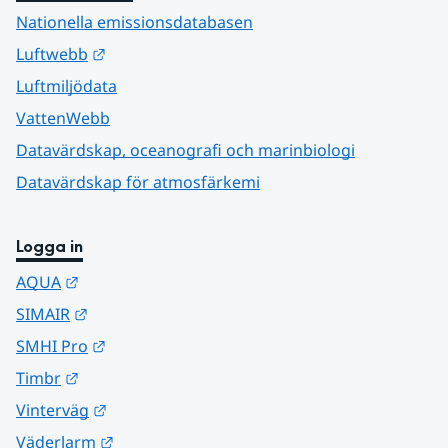
Nationella emissionsdatabasen
Länk till annan webbplats.
Luftwebb
Luftmiljödata
VattenWebb
Datavärdskap, oceanografi och marinbiologi
Datavärdskap för atmosfärkemi
Logga in
Länk till annan webbplats.
AQUA
Länk till annan webbplats.
SIMAIR
Länk till annan webbplats.
SMHI Pro
Länk till annan webbplats.
Timbr
Länk till annan webbplats.
Vinterväg
Länk till annan webbplats.
Väderlarm