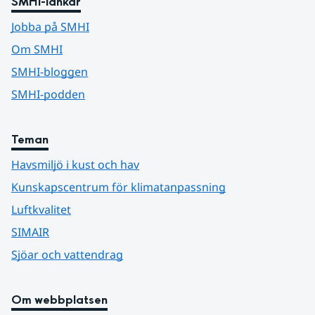
SMHI-länkar
Jobba på SMHI
Om SMHI
SMHI-bloggen
SMHI-podden
Teman
Havsmiljö i kust och hav
Kunskapscentrum för klimatanpassning
Luftkvalitet
SIMAIR
Sjöar och vattendrag
Om webbplatsen