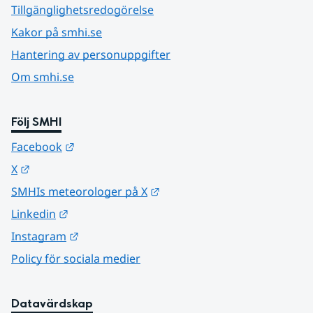
Tillgänglighetsredogörelse
Kakor på smhi.se
Hantering av personuppgifter
Om smhi.se
Följ SMHI
Länk till annan webbplats.
Facebook
Länk till annan webbplats.
X
Länk till annan webbplats.
SMHIs meteorologer på X
Länk till annan webbplats.
Linkedin
Länk till annan webbplats.
Instagram
Policy för sociala medier
Datavärdskap