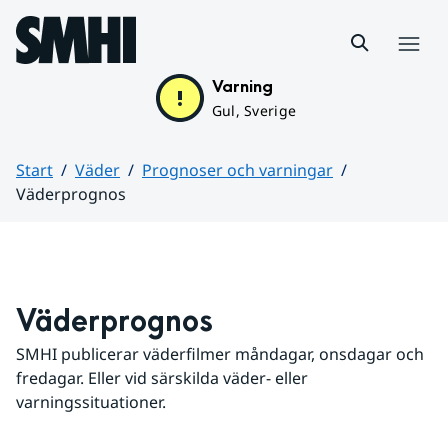
Hoppa till sidans innehåll
Meny
Varning
Gul, Sverige
Start
Väder
Prognoser och varningar
Väderprognos
Huvudinnehåll
Väderprognos
SMHI publicerar väderfilmer måndagar, onsdagar och 
fredagar. Eller vid särskilda väder- eller 
varningssituationer.