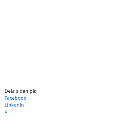
Dela sidan på
:
Dela sidan på
Facebook
Dela sidan på
LinkedIn
Dela sidan på
X