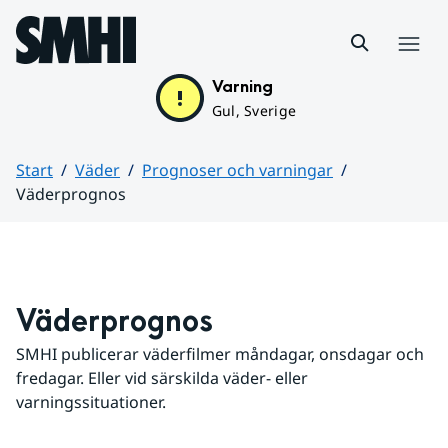
Hoppa till sidans innehåll
Meny
Varning
Gul, Sverige
Start
Väder
Prognoser och varningar
Väderprognos
Huvudinnehåll
Väderprognos
SMHI publicerar väderfilmer måndagar, onsdagar och 
fredagar. Eller vid särskilda väder- eller 
varningssituationer.