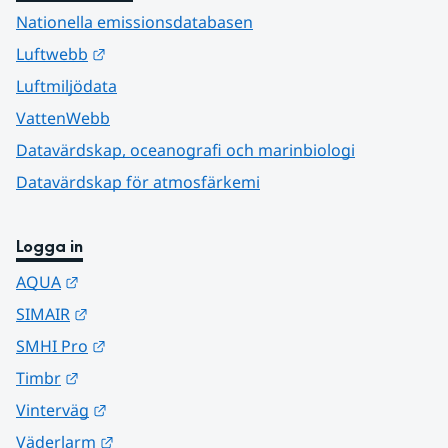
Nationella emissionsdatabasen
Länk till annan webbplats.
Luftwebb
Luftmiljödata
VattenWebb
Datavärdskap, oceanografi och marinbiologi
Datavärdskap för atmosfärkemi
Logga in
Länk till annan webbplats.
AQUA
Länk till annan webbplats.
SIMAIR
Länk till annan webbplats.
SMHI Pro
Länk till annan webbplats.
Timbr
Länk till annan webbplats.
Vinterväg
Länk till annan webbplats.
Väderlarm