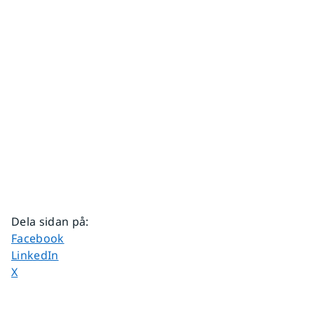
Dela sidan på
:
Dela sidan på
Facebook
Dela sidan på
LinkedIn
Dela sidan på
X