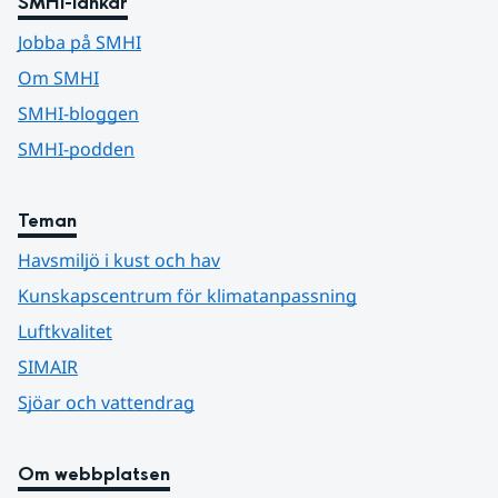
SMHI-länkar
Jobba på SMHI
Om SMHI
SMHI-bloggen
SMHI-podden
Teman
Havsmiljö i kust och hav
Kunskapscentrum för klimatanpassning
Luftkvalitet
SIMAIR
Sjöar och vattendrag
Om webbplatsen