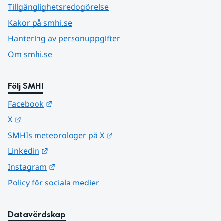
Tillgänglighetsredogörelse
Kakor på smhi.se
Hantering av personuppgifter
Om smhi.se
Följ SMHI
Länk till annan webbplats.
Facebook
Länk till annan webbplats.
X
Länk till annan webbplats.
SMHIs meteorologer på X
Länk till annan webbplats.
Linkedin
Länk till annan webbplats.
Instagram
Policy för sociala medier
Datavärdskap