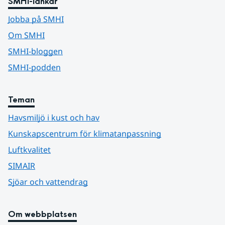
SMHI-länkar
Jobba på SMHI
Om SMHI
SMHI-bloggen
SMHI-podden
Teman
Havsmiljö i kust och hav
Kunskapscentrum för klimatanpassning
Luftkvalitet
SIMAIR
Sjöar och vattendrag
Om webbplatsen