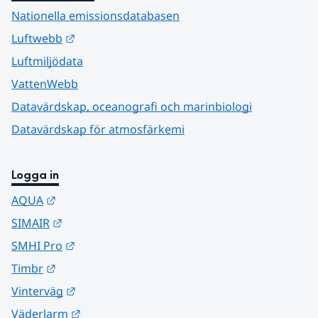
Nationella emissionsdatabasen
Länk till annan webbplats.
Luftwebb
Luftmiljödata
VattenWebb
Datavärdskap, oceanografi och marinbiologi
Datavärdskap för atmosfärkemi
Logga in
Länk till annan webbplats.
AQUA
Länk till annan webbplats.
SIMAIR
Länk till annan webbplats.
SMHI Pro
Länk till annan webbplats.
Timbr
Länk till annan webbplats.
Vinterväg
Länk till annan webbplats.
Väderlarm