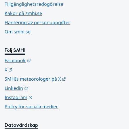
Tillgänglighetsredogörelse
Kakor på smhi.se
Hantering av personuppgifter
Om smhi.se
Följ SMHI
Länk till annan webbplats.
Facebook
Länk till annan webbplats.
X
Länk till annan webbplats.
SMHIs meteorologer på X
Länk till annan webbplats.
Linkedin
Länk till annan webbplats.
Instagram
Policy för sociala medier
Datavärdskap