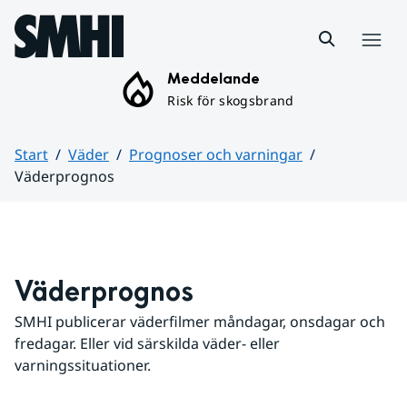
Hoppa till sidans innehåll
Meny
Meddelande
Risk för skogsbrand
Start
Väder
Prognoser och varningar
Väderprognos
Huvudinnehåll
Väderprognos
SMHI publicerar väderfilmer måndagar, onsdagar och 
fredagar. Eller vid särskilda väder- eller 
varningssituationer.