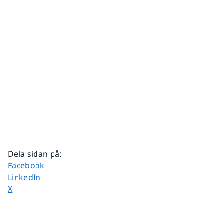
Dela sidan på
:
Dela sidan på
Facebook
Dela sidan på
LinkedIn
Dela sidan på
X