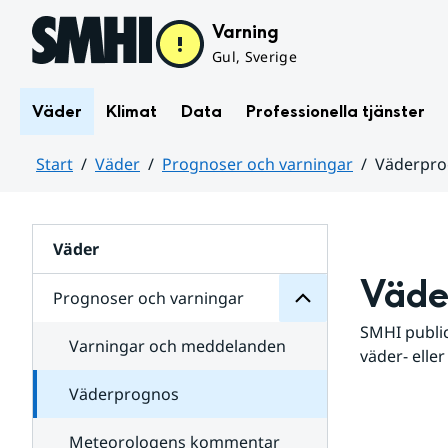
Hoppa till sidans innehåll
Varning
Gul, Sverige
Väder
Klimat
Data
Professionella tjänster
Start
Väder
Prognoser och varningar
Väderpr
varningar
och
Huvudinnehåll
Prognoser
för
Undersidor
Väder
Väde
Prognoser och varningar
SMHI public
Varningar och meddelanden
väder- eller
Väderprognos
Meteorologens kommentar