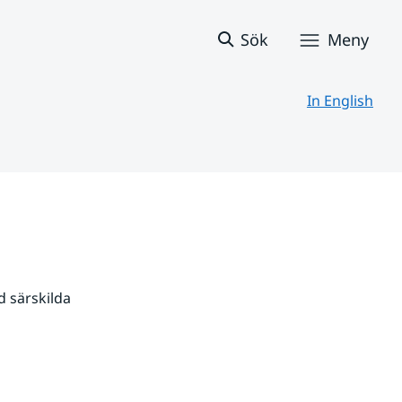
Sök
Meny
In English
 särskilda 