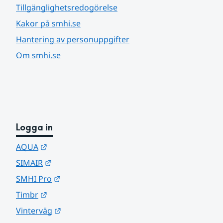
Tillgänglighetsredogörelse
Kakor på smhi.se
Hantering av personuppgifter
Om smhi.se
Logga in
Länk till annan webbplats.
AQUA
Länk till annan webbplats.
SIMAIR
Länk till annan webbplats.
SMHI Pro
Länk till annan webbplats.
Timbr
Länk till annan webbplats.
Vinterväg