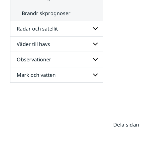
Brandriskprognoser
Radar och satellit
Väder till havs
Undersidor
för
Radar
Observationer
Undersidor
och
för
satellit
Väder
Mark och vatten
Undersidor
till
för
havs
Observationer
Undersidor
för
Mark
och
vatten
Dela sidan