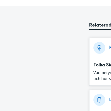
Relaterad
Tolka S
Vad bety
och hur s