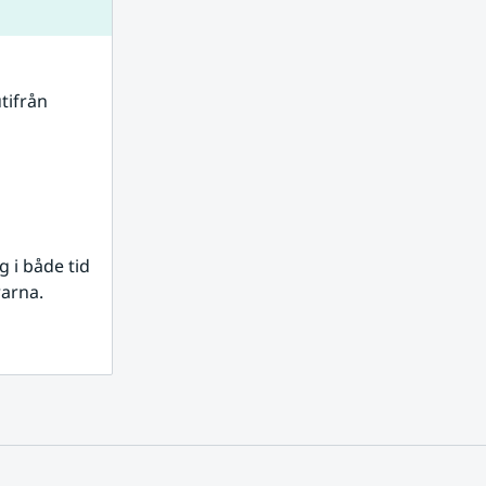
tifrån 
i både tid 
rarna.