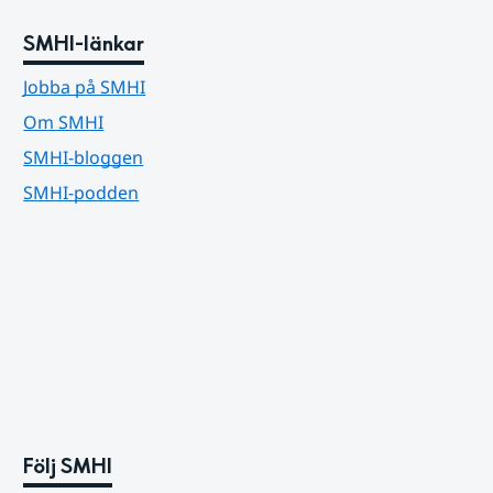
SMHI-länkar
Jobba på SMHI
Om SMHI
SMHI-bloggen
SMHI-podden
Följ SMHI