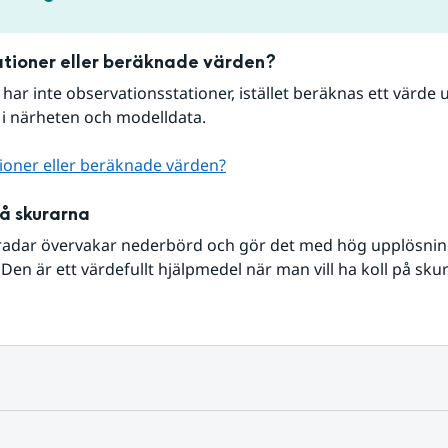
tioner eller beräknade värden?
r har inte observationsstationer, istället beräknas ett värde u
 i närheten och modelldata.
ioner eller beräknade värden?
på skurarna
radar övervakar nederbörd och gör det med hög upplösning 
Den är ett värdefullt hjälpmedel när man vill ha koll på sku