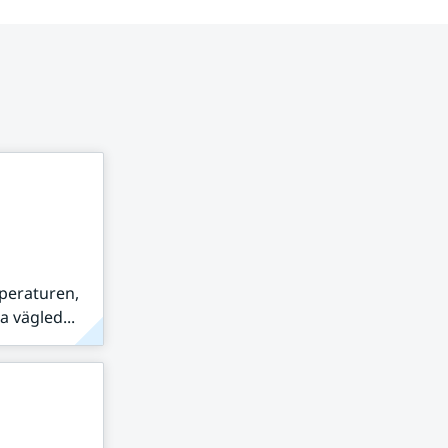
peraturen,
 vägled...