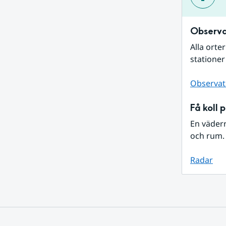
Observa
Alla orte
stationer
Observat
Få koll 
En väder
och rum. 
Radar