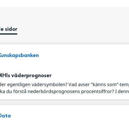
e sidor
Kunskapsbanken
MHIs väderprognoser
der egentligen vädersymbolen? Vad avser ”känns som”-tem
ka du förstå nederbördsprognosens procentsiffror? I denna
Data