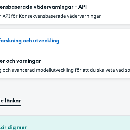
ensbaserade vädervarningar - API
r API för Konsekvensbaserade vädervarningar
Forskning och utveckling
er och varningar
 och avancerad modellutveckling för att du ska veta vad s
e länkar
Lär dig mer