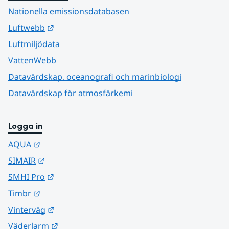
Nationella emissionsdatabasen
Länk till annan webbplats.
Luftwebb
Luftmiljödata
VattenWebb
Datavärdskap, oceanografi och marinbiologi
Datavärdskap för atmosfärkemi
Logga in
Länk till annan webbplats.
AQUA
Länk till annan webbplats.
SIMAIR
Länk till annan webbplats.
SMHI Pro
Länk till annan webbplats.
Timbr
Länk till annan webbplats.
Vinterväg
Länk till annan webbplats.
Väderlarm