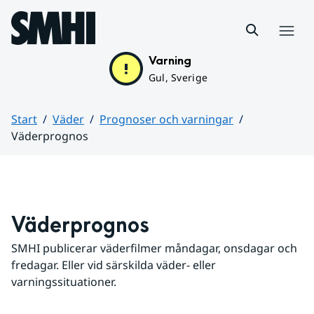
Hoppa till sidans innehåll
Meny
Varning
Gul, Sverige
Start
Väder
Prognoser och varningar
Väderprognos
Huvudinnehåll
Väderprognos
SMHI publicerar väderfilmer måndagar, onsdagar och 
fredagar. Eller vid särskilda väder- eller 
varningssituationer.