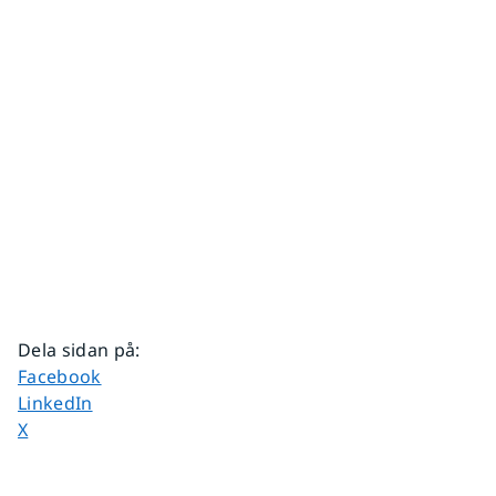
Dela sidan på
:
Dela sidan på
Facebook
Dela sidan på
LinkedIn
Dela sidan på
X