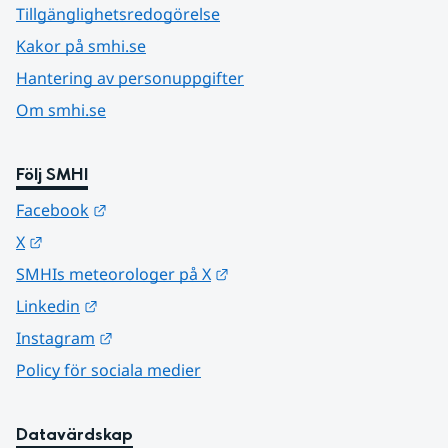
Tillgänglighetsredogörelse
Kakor på smhi.se
Hantering av personuppgifter
Om smhi.se
Följ SMHI
Länk till annan webbplats.
Facebook
Länk till annan webbplats.
X
Länk till annan webbplats.
SMHIs meteorologer på X
Länk till annan webbplats.
Linkedin
Länk till annan webbplats.
Instagram
Policy för sociala medier
Datavärdskap