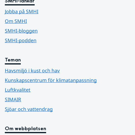
SMHI-länkar
Jobba på SMHI
Om SMHI
SMHI-bloggen
SMHI-podden
Teman
Havsmiljö i kust och hav
Kunskapscentrum för klimatanpassning
Luftkvalitet
SIMAIR
Sjöar och vattendrag
Om webbplatsen