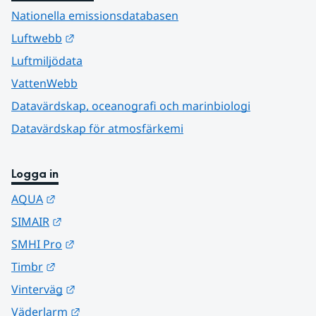
Nationella emissionsdatabasen
Länk till annan webbplats.
Luftwebb
Luftmiljödata
VattenWebb
Datavärdskap, oceanografi och marinbiologi
Datavärdskap för atmosfärkemi
Logga in
Länk till annan webbplats.
AQUA
Länk till annan webbplats.
SIMAIR
Länk till annan webbplats.
SMHI Pro
Länk till annan webbplats.
Timbr
Länk till annan webbplats.
Vinterväg
Länk till annan webbplats.
Väderlarm