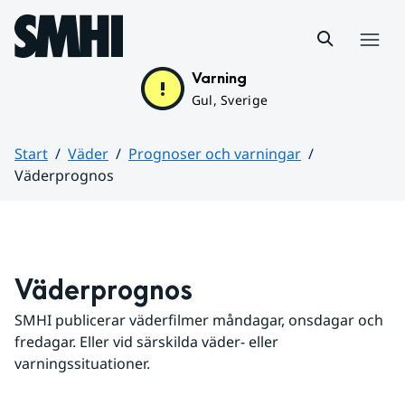
Hoppa till sidans innehåll
Meny
Varning
Gul, Sverige
Start
Väder
Prognoser och varningar
Väderprognos
Huvudinnehåll
Väderprognos
SMHI publicerar väderfilmer måndagar, onsdagar och 
fredagar. Eller vid särskilda väder- eller 
varningssituationer.