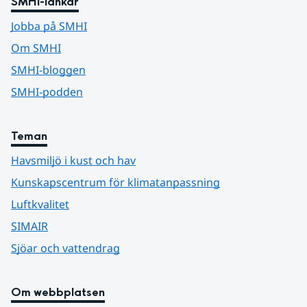
SMHI-länkar
Jobba på SMHI
Om SMHI
SMHI-bloggen
SMHI-podden
Teman
Havsmiljö i kust och hav
Kunskapscentrum för klimatanpassning
Luftkvalitet
SIMAIR
Sjöar och vattendrag
Om webbplatsen