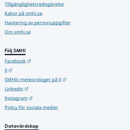
Tillgänglighetsredogörelse
Kakor på smhi.se
Hantering av personuppgifter
Om smhi.se
Följ SMHI
Länk till annan webbplats.
Facebook
Länk till annan webbplats.
X
Länk till annan webbplats.
SMHIs meteorologer på X
Länk till annan webbplats.
Linkedin
Länk till annan webbplats.
Instagram
Policy för sociala medier
Datavärdskap