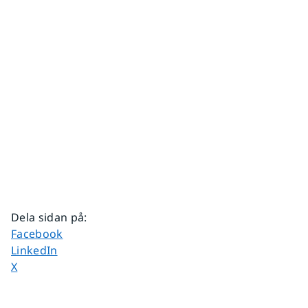
Dela sidan på
:
Dela sidan på
Facebook
Dela sidan på
LinkedIn
Dela sidan på
X