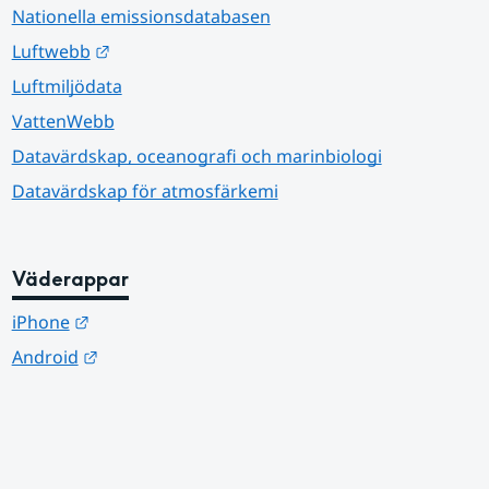
Nationella emissionsdatabasen
Länk till annan webbplats.
Luftwebb
Luftmiljödata
VattenWebb
Datavärdskap, oceanografi och marinbiologi
Datavärdskap för atmosfärkemi
Väderappar
Länk till annan webbplats.
iPhone
Länk till annan webbplats.
Android