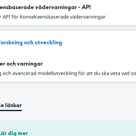
ensbaserade vädervarningar - API
r API för Konsekvensbaserade vädervarningar
Forskning och utveckling
er och varningar
 och avancerad modellutveckling för att du ska veta vad s
e länkar
Lär dig mer