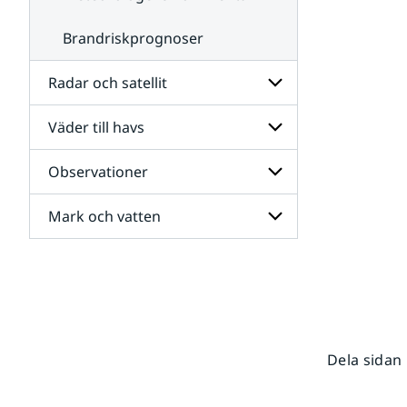
Brandriskprognoser
Radar och satellit
Väder till havs
Undersidor
för
Radar
Observationer
Undersidor
och
för
satellit
Väder
Mark och vatten
Undersidor
till
för
havs
Observationer
Undersidor
för
Mark
och
vatten
Dela sidan