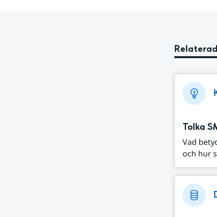
Relaterad
Tolka S
Vad bety
och hur s