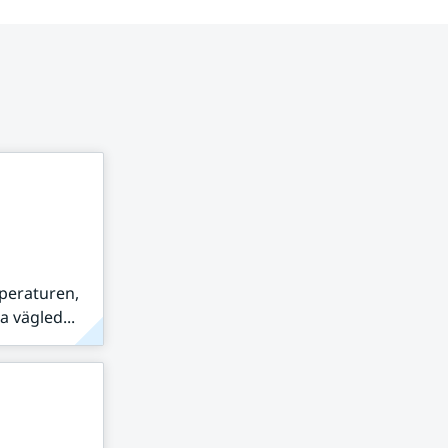
peraturen,
 vägled...