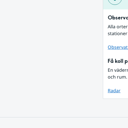
Observa
Alla orte
stationer
Observat
Få koll 
En väder
och rum. 
Radar