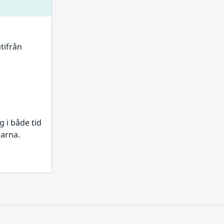
tifrån 
i både tid 
rarna.