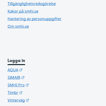
Tillgänglighetsredogörelse
Kakor på smhi.se
Hantering av personuppgifter
Om smhi.se
Logga in
Länk till annan webbplats.
AQUA
Länk till annan webbplats.
SIMAIR
Länk till annan webbplats.
SMHI Pro
Länk till annan webbplats.
Timbr
Länk till annan webbplats.
Vinterväg