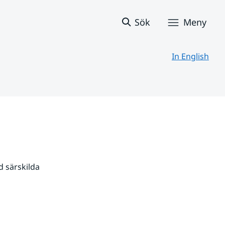
Sök
Meny
In English
 särskilda 