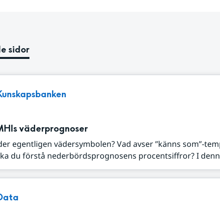
e sidor
Kunskapsbanken
MHIs väderprognoser
der egentligen vädersymbolen? Vad avser ”känns som”-tem
ka du förstå nederbördsprognosens procentsiffror? I denna
Data