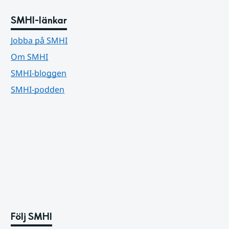
SMHI-länkar
Jobba på SMHI
Om SMHI
SMHI-bloggen
SMHI-podden
Följ SMHI