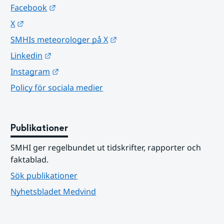
Länk till annan webbplats.
Facebook
Länk till annan webbplats.
X
Länk till annan webbplats.
SMHIs meteorologer på X
Länk till annan webbplats.
Linkedin
Länk till annan webbplats.
Instagram
Policy för sociala medier
Publikationer
SMHI ger regelbundet ut tidskrifter, rapporter och 
faktablad.
Sök publikationer
Nyhetsbladet Medvind