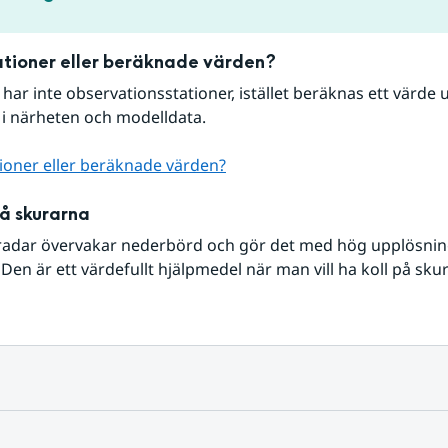
tioner eller beräknade värden?
r har inte observationsstationer, istället beräknas ett värde u
 i närheten och modelldata.
ioner eller beräknade värden?
på skurarna
radar övervakar nederbörd och gör det med hög upplösning 
Den är ett värdefullt hjälpmedel när man vill ha koll på sku