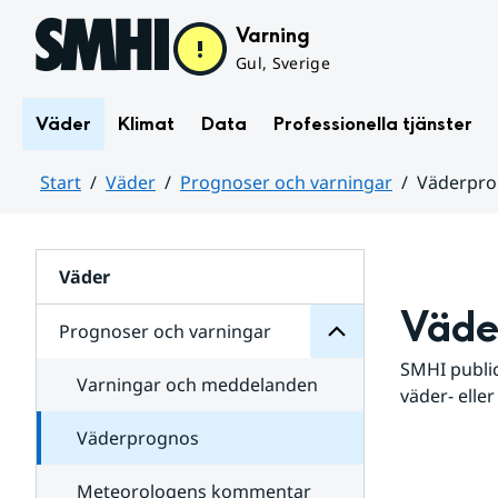
Hoppa till sidans innehåll
Varning
Gul, Sverige
Väder
Klimat
Data
Professionella tjänster
Start
Väder
Prognoser och varningar
Väderpr
varningar
och
Huvudinnehåll
Prognoser
för
Undersidor
Väder
Väde
Prognoser och varningar
SMHI public
Varningar och meddelanden
väder- eller
Väderprognos
Meteorologens kommentar