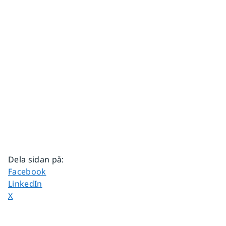
Dela sidan på
:
Dela sidan på
Facebook
Dela sidan på
LinkedIn
Dela sidan på
X