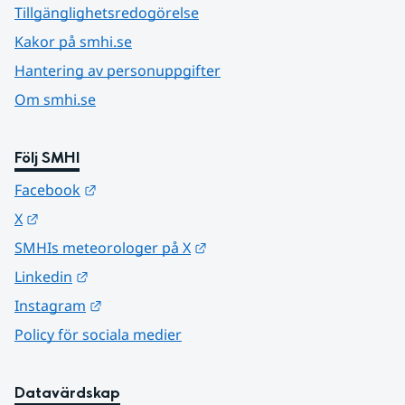
Tillgänglighetsredogörelse
Kakor på smhi.se
Hantering av personuppgifter
Om smhi.se
Följ SMHI
Länk till annan webbplats.
Facebook
Länk till annan webbplats.
X
Länk till annan webbplats.
SMHIs meteorologer på X
Länk till annan webbplats.
Linkedin
Länk till annan webbplats.
Instagram
Policy för sociala medier
Datavärdskap