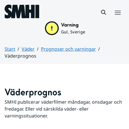
Hoppa till sidans innehåll
Meny
Varning
Gul, Sverige
Start
Väder
Prognoser och varningar
Väderprognos
Huvudinnehåll
Väderprognos
SMHI publicerar väderfilmer måndagar, onsdagar och 
fredagar. Eller vid särskilda väder- eller 
varningssituationer.