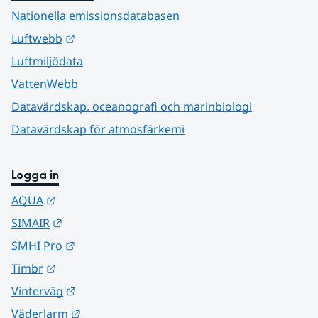
Nationella emissionsdatabasen
Länk till annan webbplats.
Luftwebb
Luftmiljödata
VattenWebb
Datavärdskap, oceanografi och marinbiologi
Datavärdskap för atmosfärkemi
Logga in
Länk till annan webbplats.
AQUA
Länk till annan webbplats.
SIMAIR
Länk till annan webbplats.
SMHI Pro
Länk till annan webbplats.
Timbr
Länk till annan webbplats.
Vinterväg
Länk till annan webbplats.
Väderlarm