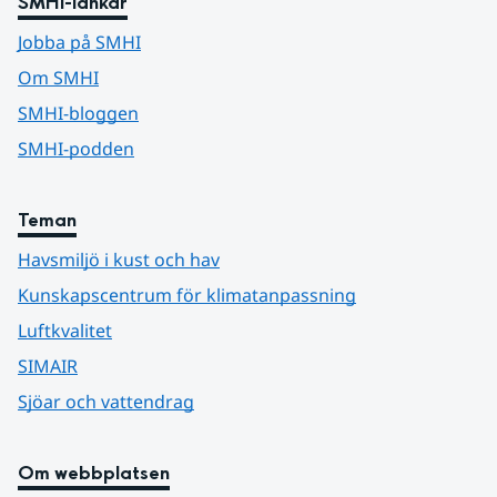
SMHI-länkar
Jobba på SMHI
Om SMHI
SMHI-bloggen
SMHI-podden
Teman
Havsmiljö i kust och hav
Kunskapscentrum för klimatanpassning
Luftkvalitet
SIMAIR
Sjöar och vattendrag
Om webbplatsen