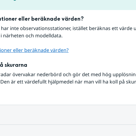
tioner eller beräknade värden?
r har inte observationsstationer, istället beräknas ett värde u
 i närheten och modelldata.
ioner eller beräknade värden?
på skurarna
radar övervakar nederbörd och gör det med hög upplösning 
Den är ett värdefullt hjälpmedel när man vill ha koll på sku