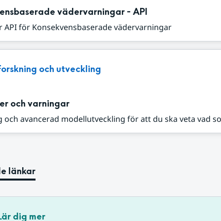
ensbaserade vädervarningar - API
r API för Konsekvensbaserade vädervarningar
Forskning och utveckling
er och varningar
 och avancerad modellutveckling för att du ska veta vad s
e länkar
Lär dig mer