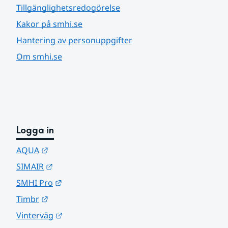
Tillgänglighetsredogörelse
Kakor på smhi.se
Hantering av personuppgifter
Om smhi.se
Logga in
Länk till annan webbplats.
AQUA
Länk till annan webbplats.
SIMAIR
Länk till annan webbplats.
SMHI Pro
Länk till annan webbplats.
Timbr
Länk till annan webbplats.
Vinterväg