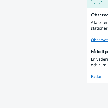
Observa
Alla orte
stationer
Observat
Få koll 
En väder
och rum. 
Radar