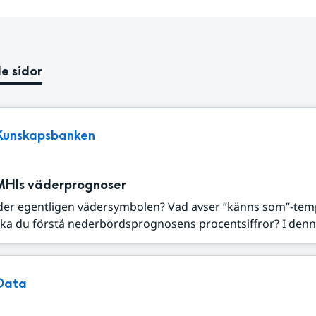
e sidor
Kunskapsbanken
MHIs väderprognoser
der egentligen vädersymbolen? Vad avser ”känns som”-tem
ka du förstå nederbördsprognosens procentsiffror? I denna
Data