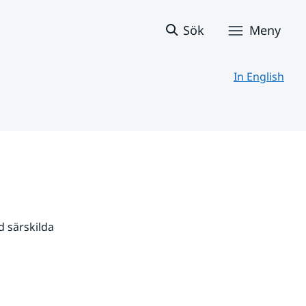
Sök
Meny
In English
 särskilda 