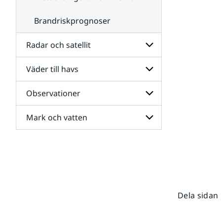
Brandriskprognoser
Radar och satellit
Väder till havs
Undersidor
för
Radar
Observationer
Undersidor
och
för
satellit
Väder
Mark och vatten
Undersidor
till
för
havs
Observationer
Undersidor
för
Mark
och
vatten
Dela sidan