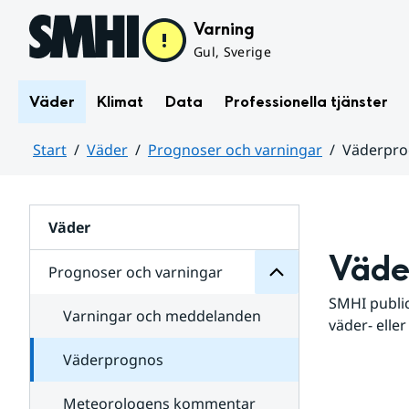
Hoppa till sidans innehåll
Varning
Gul, Sverige
Väder
Klimat
Data
Professionella tjänster
Start
Väder
Prognoser och varningar
Väderpr
varningar
och
Huvudinnehåll
Prognoser
för
Undersidor
Väder
Väde
Prognoser och varningar
SMHI public
Varningar och meddelanden
väder- eller
Väderprognos
Meteorologens kommentar