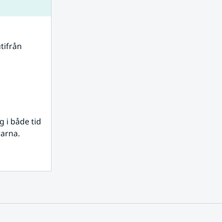
tifrån 
i både tid 
rarna.