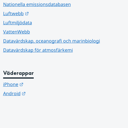
Nationella emissionsdatabasen
Länk till annan webbplats.
Luftwebb
Luftmiljödata
VattenWebb
Datavärdskap, oceanografi och marinbiologi
Datavärdskap för atmosfärkemi
Väderappar
Länk till annan webbplats.
iPhone
Länk till annan webbplats.
Android