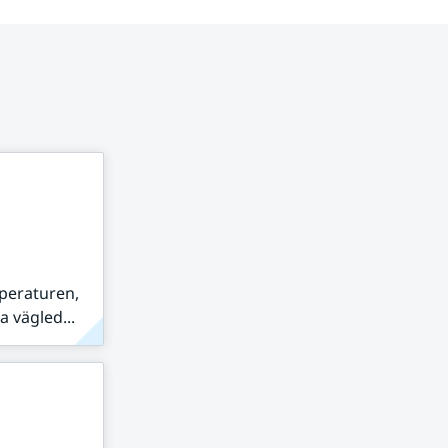
peraturen,
 vägled...