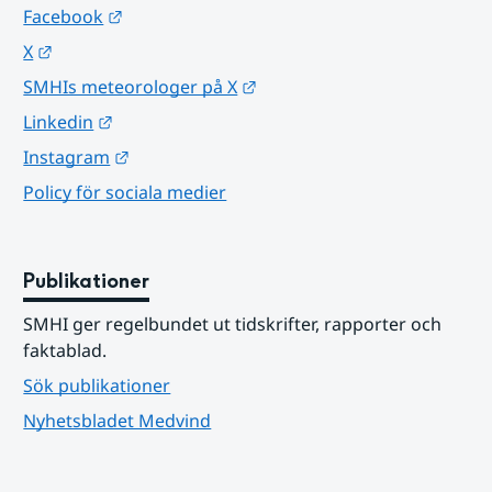
Länk till annan webbplats.
Facebook
Länk till annan webbplats.
X
Länk till annan webbplats.
SMHIs meteorologer på X
Länk till annan webbplats.
Linkedin
Länk till annan webbplats.
Instagram
Policy för sociala medier
Publikationer
SMHI ger regelbundet ut tidskrifter, rapporter och 
faktablad.
Sök publikationer
Nyhetsbladet Medvind