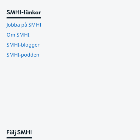
SMHI-länkar
Jobba på SMHI
Om SMHI
SMHI-bloggen
SMHI-podden
Följ SMHI