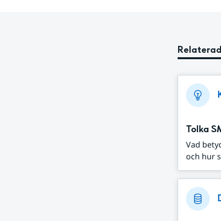
Relaterad
Tolka S
Vad bety
och hur s