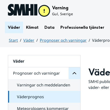
Hoppa till sidans innehåll
Varning
Gul, Sverige
Väder
Klimat
Data
Professionella tjänster
Start
Väder
Prognoser och varningar
Väderpr
varningar
och
Huvudinnehåll
Prognoser
för
Undersidor
Väder
Väde
Prognoser och varningar
SMHI public
Varningar och meddelanden
väder- eller
Väderprognos
Meteorologens kommentar