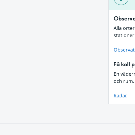
Observa
Alla orte
stationer
Observat
Få koll 
En väder
och rum. 
Radar