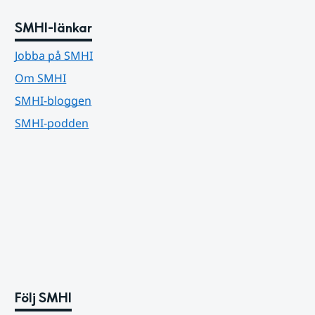
SMHI-länkar
Jobba på SMHI
Om SMHI
SMHI-bloggen
SMHI-podden
Följ SMHI