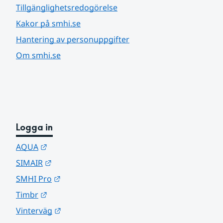
Tillgänglighetsredogörelse
Kakor på smhi.se
Hantering av personuppgifter
Om smhi.se
Logga in
Länk till annan webbplats.
AQUA
Länk till annan webbplats.
SIMAIR
Länk till annan webbplats.
SMHI Pro
Länk till annan webbplats.
Timbr
Länk till annan webbplats.
Vinterväg