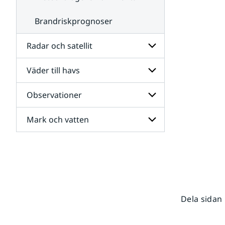
Brandriskprognoser
Radar och satellit
Väder till havs
Undersidor
för
Radar
Observationer
Undersidor
och
för
satellit
Väder
Mark och vatten
Undersidor
till
för
havs
Observationer
Undersidor
för
Mark
och
vatten
Dela sidan