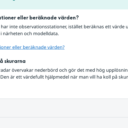
tioner eller beräknade värden?
r har inte observationsstationer, istället beräknas ett värde u
 i närheten och modelldata.
ioner eller beräknade värden?
på skurarna
radar övervakar nederbörd och gör det med hög upplösning 
Den är ett värdefullt hjälpmedel när man vill ha koll på sku