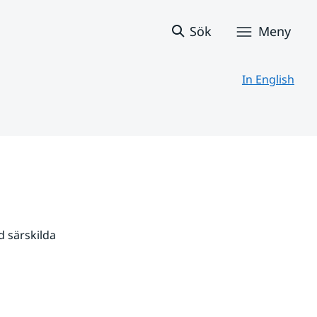
Sök
Meny
In English
 särskilda 