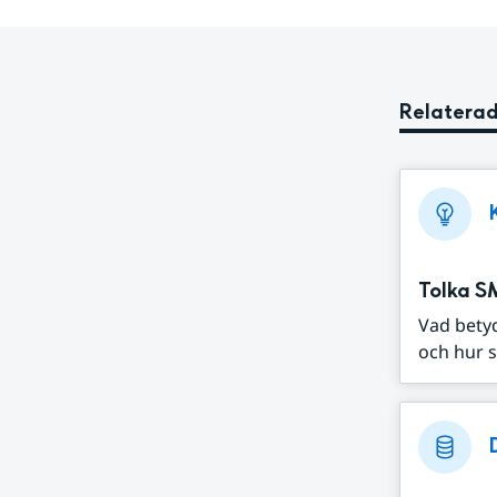
Relaterad
Tolka S
Vad bety
och hur s