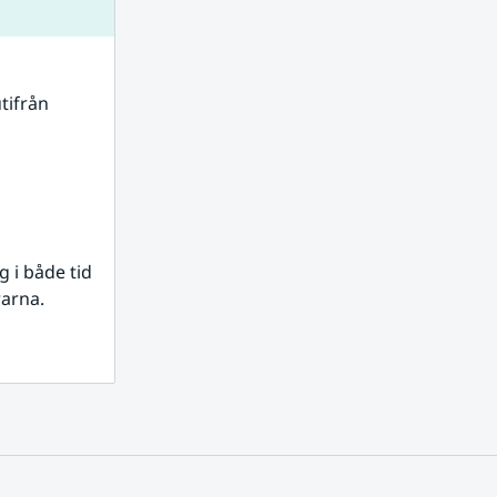
tifrån 
i både tid 
rarna.