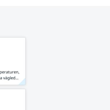
peraturen,
 vägled...