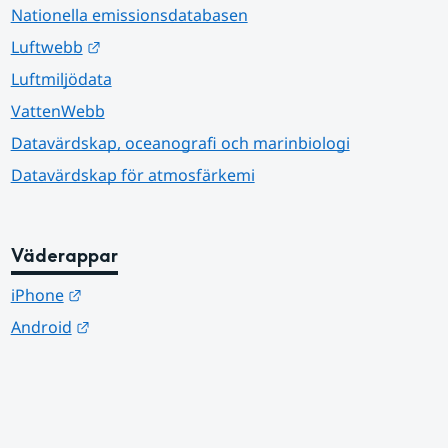
Nationella emissionsdatabasen
Länk till annan webbplats.
Luftwebb
Luftmiljödata
VattenWebb
Datavärdskap, oceanografi och marinbiologi
Datavärdskap för atmosfärkemi
Väderappar
Länk till annan webbplats.
iPhone
Länk till annan webbplats.
Android