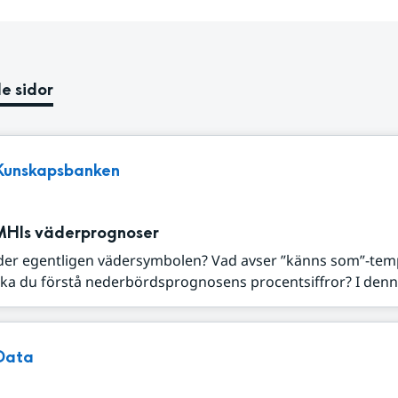
e sidor
Kunskapsbanken
MHIs väderprognoser
der egentligen vädersymbolen? Vad avser ”känns som”-tem
ka du förstå nederbördsprognosens procentsiffror? I denna
Data