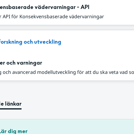
ensbaserade vädervarningar - API
r API för Konsekvensbaserade vädervarningar
Forskning och utveckling
er och varningar
 och avancerad modellutveckling för att du ska veta vad s
e länkar
Lär dig mer