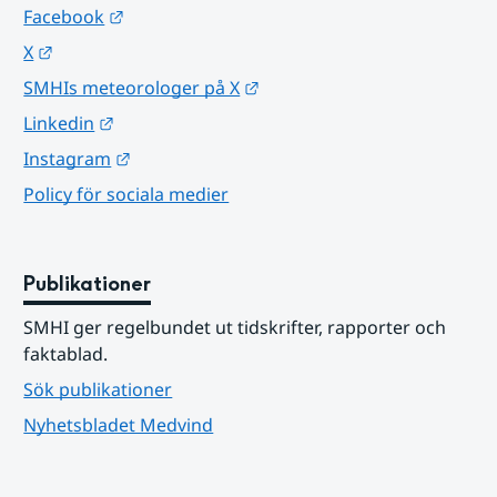
Länk till annan webbplats.
Facebook
Länk till annan webbplats.
X
Länk till annan webbplats.
SMHIs meteorologer på X
Länk till annan webbplats.
Linkedin
Länk till annan webbplats.
Instagram
Policy för sociala medier
Publikationer
SMHI ger regelbundet ut tidskrifter, rapporter och 
faktablad.
Sök publikationer
Nyhetsbladet Medvind