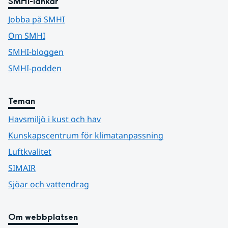
SMHI-länkar
Jobba på SMHI
Om SMHI
SMHI-bloggen
SMHI-podden
Teman
Havsmiljö i kust och hav
Kunskapscentrum för klimatanpassning
Luftkvalitet
SIMAIR
Sjöar och vattendrag
Om webbplatsen