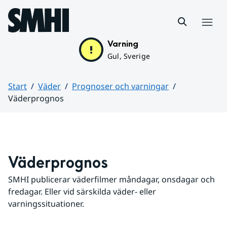
Hoppa till sidans innehåll
Meny
Varning
Gul, Sverige
Start
Väder
Prognoser och varningar
Väderprognos
Huvudinnehåll
Väderprognos
SMHI publicerar väderfilmer måndagar, onsdagar och 
fredagar. Eller vid särskilda väder- eller 
varningssituationer.