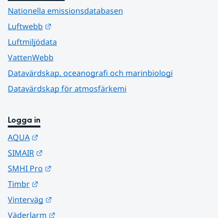
Nationella emissionsdatabasen
Länk till annan webbplats.
Luftwebb
Luftmiljödata
VattenWebb
Datavärdskap, oceanografi och marinbiologi
Datavärdskap för atmosfärkemi
Logga in
Länk till annan webbplats.
AQUA
Länk till annan webbplats.
SIMAIR
Länk till annan webbplats.
SMHI Pro
Länk till annan webbplats.
Timbr
Länk till annan webbplats.
Vinterväg
Länk till annan webbplats.
Väderlarm