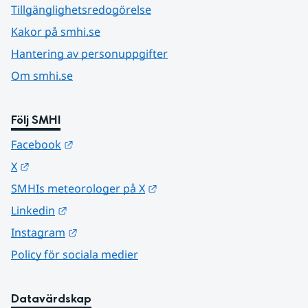
Tillgänglighetsredogörelse
Kakor på smhi.se
Hantering av personuppgifter
Om smhi.se
Följ SMHI
Länk till annan webbplats.
Facebook
Länk till annan webbplats.
X
Länk till annan webbplats.
SMHIs meteorologer på X
Länk till annan webbplats.
Linkedin
Länk till annan webbplats.
Instagram
Policy för sociala medier
Datavärdskap