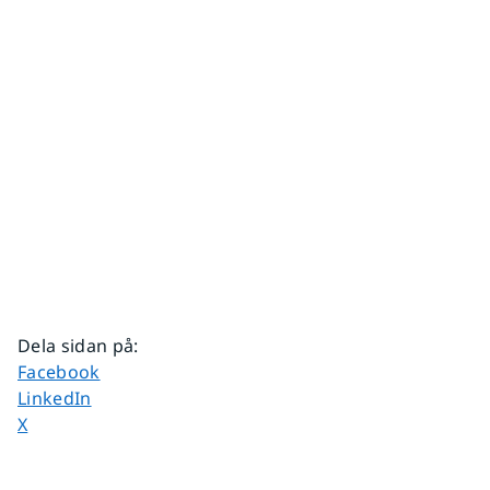
Dela sidan på
:
Dela sidan på
Facebook
Dela sidan på
LinkedIn
Dela sidan på
X