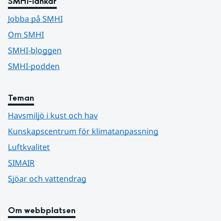
SMHI-länkar
Jobba på SMHI
Om SMHI
SMHI-bloggen
SMHI-podden
Teman
Havsmiljö i kust och hav
Kunskapscentrum för klimatanpassning
Luftkvalitet
SIMAIR
Sjöar och vattendrag
Om webbplatsen