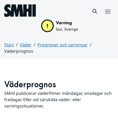
Hoppa till sidans innehåll
Meny
Varning
Gul, Sverige
Start
Väder
Prognoser och varningar
Väderprognos
Huvudinnehåll
Väderprognos
SMHI publicerar väderfilmer måndagar, onsdagar och 
fredagar. Eller vid särskilda väder- eller 
varningssituationer.