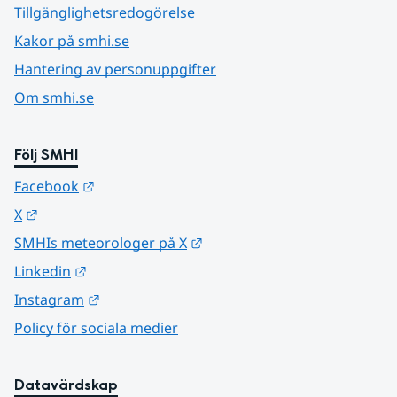
Tillgänglighetsredogörelse
Kakor på smhi.se
Hantering av personuppgifter
Om smhi.se
Följ SMHI
Länk till annan webbplats.
Facebook
Länk till annan webbplats.
X
Länk till annan webbplats.
SMHIs meteorologer på X
Länk till annan webbplats.
Linkedin
Länk till annan webbplats.
Instagram
Policy för sociala medier
Datavärdskap