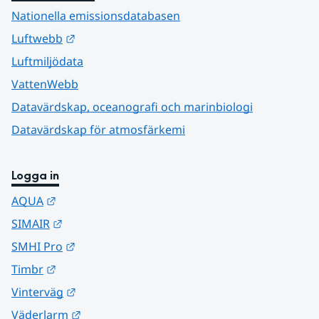
Nationella emissionsdatabasen
Länk till annan webbplats.
Luftwebb
Luftmiljödata
VattenWebb
Datavärdskap, oceanografi och marinbiologi
Datavärdskap för atmosfärkemi
Logga in
Länk till annan webbplats.
AQUA
Länk till annan webbplats.
SIMAIR
Länk till annan webbplats.
SMHI Pro
Länk till annan webbplats.
Timbr
Länk till annan webbplats.
Vinterväg
Länk till annan webbplats.
Väderlarm