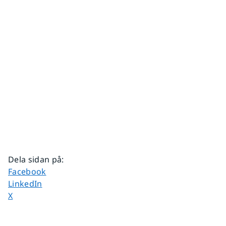
Dela sidan på
:
Dela sidan på
Facebook
Dela sidan på
LinkedIn
Dela sidan på
X