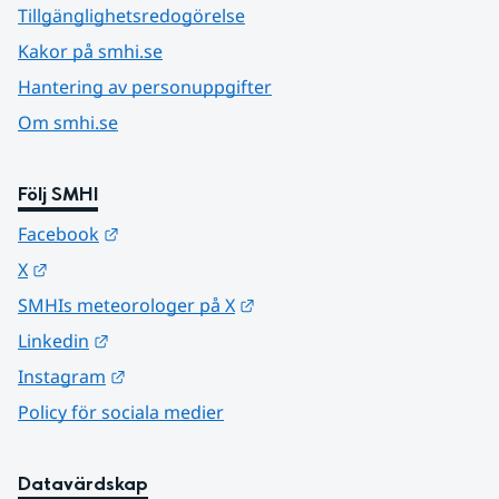
Tillgänglighetsredogörelse
Kakor på smhi.se
Hantering av personuppgifter
Om smhi.se
Följ SMHI
Länk till annan webbplats.
Facebook
Länk till annan webbplats.
X
Länk till annan webbplats.
SMHIs meteorologer på X
Länk till annan webbplats.
Linkedin
Länk till annan webbplats.
Instagram
Policy för sociala medier
Datavärdskap