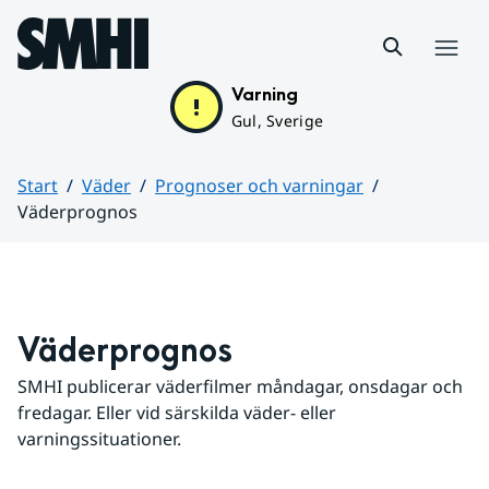
Hoppa till sidans innehåll
Meny
Varning
Gul, Sverige
Start
Väder
Prognoser och varningar
Väderprognos
Huvudinnehåll
Väderprognos
SMHI publicerar väderfilmer måndagar, onsdagar och 
fredagar. Eller vid särskilda väder- eller 
varningssituationer.