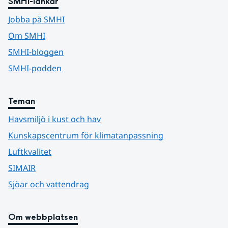
SMHI-länkar
Jobba på SMHI
Om SMHI
SMHI-bloggen
SMHI-podden
Teman
Havsmiljö i kust och hav
Kunskapscentrum för klimatanpassning
Luftkvalitet
SIMAIR
Sjöar och vattendrag
Om webbplatsen