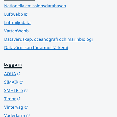
Nationella emissionsdatabasen
Länk till annan webbplats.
Luftwebb
Luftmiljödata
VattenWebb
Datavärdskap, oceanografi och marinbiologi
Datavärdskap för atmosfärkemi
Logga in
Länk till annan webbplats.
AQUA
Länk till annan webbplats.
SIMAIR
Länk till annan webbplats.
SMHI Pro
Länk till annan webbplats.
Timbr
Länk till annan webbplats.
Vinterväg
Länk till annan webbplats.
Väderlarm