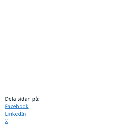
Dela sidan på
:
Dela sidan på
Facebook
Dela sidan på
LinkedIn
Dela sidan på
X