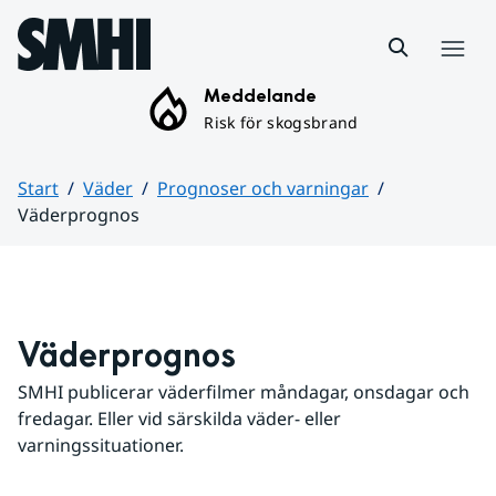
Hoppa till sidans innehåll
Meny
Meddelande
Risk för skogsbrand
Start
Väder
Prognoser och varningar
Väderprognos
Huvudinnehåll
Väderprognos
SMHI publicerar väderfilmer måndagar, onsdagar och 
fredagar. Eller vid särskilda väder- eller 
varningssituationer.