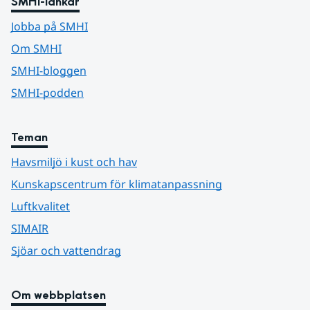
SMHI-länkar
Jobba på SMHI
Om SMHI
SMHI-bloggen
SMHI-podden
Teman
Havsmiljö i kust och hav
Kunskapscentrum för klimatanpassning
Luftkvalitet
SIMAIR
Sjöar och vattendrag
Om webbplatsen