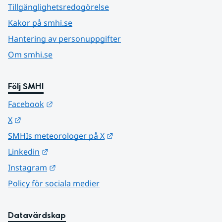
Tillgänglighetsredogörelse
Kakor på smhi.se
Hantering av personuppgifter
Om smhi.se
Följ SMHI
Länk till annan webbplats.
Facebook
Länk till annan webbplats.
X
Länk till annan webbplats.
SMHIs meteorologer på X
Länk till annan webbplats.
Linkedin
Länk till annan webbplats.
Instagram
Policy för sociala medier
Datavärdskap