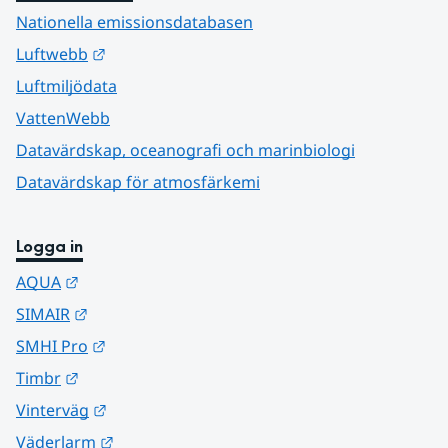
Nationella emissionsdatabasen
Länk till annan webbplats.
Luftwebb
Luftmiljödata
VattenWebb
Datavärdskap, oceanografi och marinbiologi
Datavärdskap för atmosfärkemi
Logga in
Länk till annan webbplats.
AQUA
Länk till annan webbplats.
SIMAIR
Länk till annan webbplats.
SMHI Pro
Länk till annan webbplats.
Timbr
Länk till annan webbplats.
Vinterväg
Länk till annan webbplats.
Väderlarm