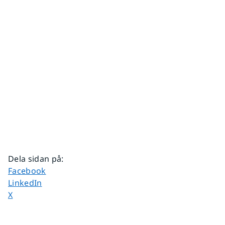
Dela sidan på
:
Dela sidan på
Facebook
Dela sidan på
LinkedIn
Dela sidan på
X