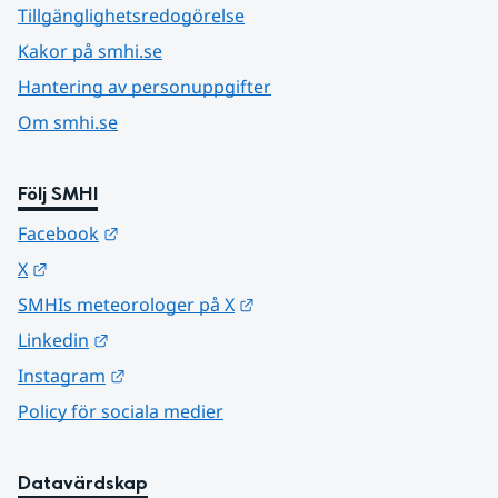
Tillgänglighetsredogörelse
Kakor på smhi.se
Hantering av personuppgifter
Om smhi.se
Följ SMHI
Länk till annan webbplats.
Facebook
Länk till annan webbplats.
X
Länk till annan webbplats.
SMHIs meteorologer på X
Länk till annan webbplats.
Linkedin
Länk till annan webbplats.
Instagram
Policy för sociala medier
Datavärdskap