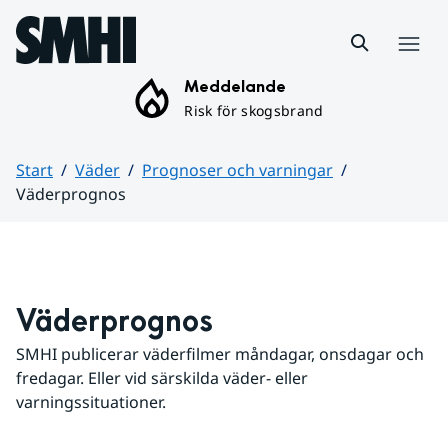
Hoppa till sidans innehåll
Meny
Meddelande
Risk för skogsbrand
Start
Väder
Prognoser och varningar
Väderprognos
Huvudinnehåll
Väderprognos
SMHI publicerar väderfilmer måndagar, onsdagar och 
fredagar. Eller vid särskilda väder- eller 
varningssituationer.