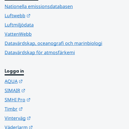
Nationella emissionsdatabasen
Länk till annan webbplats.
Luftwebb
Luftmiljödata
VattenWebb
Datavärdskap, oceanografi och marinbiologi
Datavärdskap för atmosfärkemi
Logga in
Länk till annan webbplats.
AQUA
Länk till annan webbplats.
SIMAIR
Länk till annan webbplats.
SMHI Pro
Länk till annan webbplats.
Timbr
Länk till annan webbplats.
Vinterväg
Länk till annan webbplats.
Väderlarm