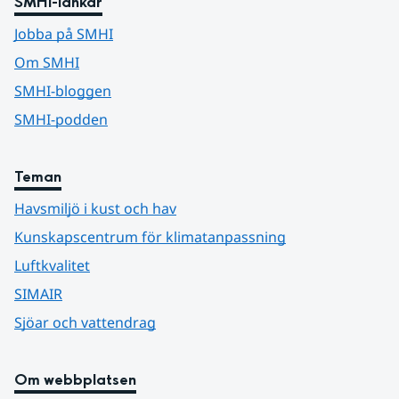
SMHI-länkar
Jobba på SMHI
Om SMHI
SMHI-bloggen
SMHI-podden
Teman
Havsmiljö i kust och hav
Kunskapscentrum för klimatanpassning
Luftkvalitet
SIMAIR
Sjöar och vattendrag
Om webbplatsen