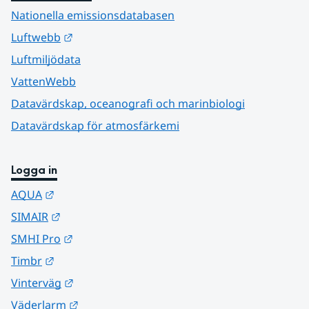
Nationella emissionsdatabasen
Länk till annan webbplats.
Luftwebb
Luftmiljödata
VattenWebb
Datavärdskap, oceanografi och marinbiologi
Datavärdskap för atmosfärkemi
Logga in
Länk till annan webbplats.
AQUA
Länk till annan webbplats.
SIMAIR
Länk till annan webbplats.
SMHI Pro
Länk till annan webbplats.
Timbr
Länk till annan webbplats.
Vinterväg
Länk till annan webbplats.
Väderlarm