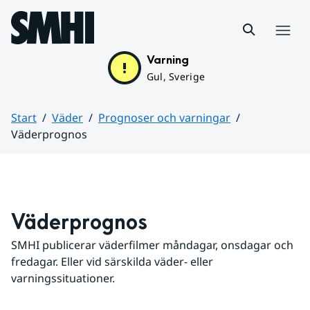
Hoppa till sidans innehåll
Meny
Varning
Gul, Sverige
Start
Väder
Prognoser och varningar
Väderprognos
Huvudinnehåll
Väderprognos
SMHI publicerar väderfilmer måndagar, onsdagar och 
fredagar. Eller vid särskilda väder- eller 
varningssituationer.