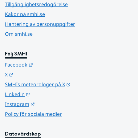
Tillgänglighetsredogörelse
Kakor på smhi.se
Hantering av personuppgifter
Om smhi.se
Följ SMHI
Länk till annan webbplats.
Facebook
Länk till annan webbplats.
X
Länk till annan webbplats.
SMHIs meteorologer på X
Länk till annan webbplats.
Linkedin
Länk till annan webbplats.
Instagram
Policy för sociala medier
Datavärdskap