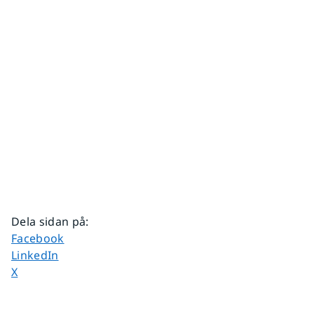
Dela sidan på
:
Dela sidan på
Facebook
Dela sidan på
LinkedIn
Dela sidan på
X