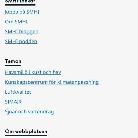
SMHI-länkar
Jobba på SMHI
Om SMHI
SMHI-bloggen
SMHI-podden
Teman
Havsmiljö i kust och hav
Kunskapscentrum för klimatanpassning
Luftkvalitet
SIMAIR
Sjöar och vattendrag
Om webbplatsen