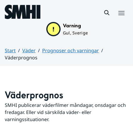
Hoppa till sidans innehåll
Meny
Varning
Gul, Sverige
Start
Väder
Prognoser och varningar
Väderprognos
Huvudinnehåll
Väderprognos
SMHI publicerar väderfilmer måndagar, onsdagar och 
fredagar. Eller vid särskilda väder- eller 
varningssituationer.