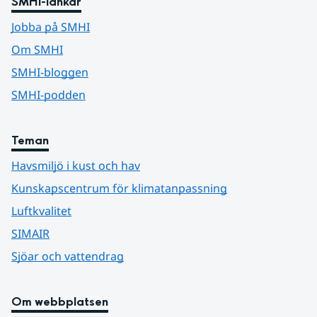
SMHI-länkar
Jobba på SMHI
Om SMHI
SMHI-bloggen
SMHI-podden
Teman
Havsmiljö i kust och hav
Kunskapscentrum för klimatanpassning
Luftkvalitet
SIMAIR
Sjöar och vattendrag
Om webbplatsen