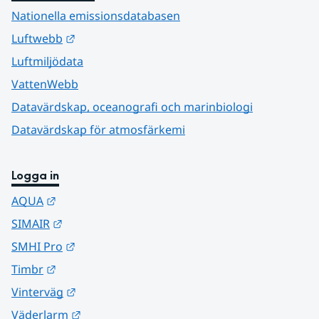
Nationella emissionsdatabasen
Länk till annan webbplats.
Luftwebb
Luftmiljödata
VattenWebb
Datavärdskap, oceanografi och marinbiologi
Datavärdskap för atmosfärkemi
Logga in
Länk till annan webbplats.
AQUA
Länk till annan webbplats.
SIMAIR
Länk till annan webbplats.
SMHI Pro
Länk till annan webbplats.
Timbr
Länk till annan webbplats.
Vinterväg
Länk till annan webbplats.
Väderlarm