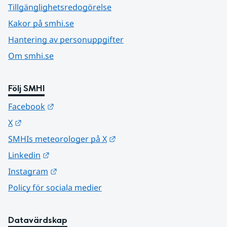
Tillgänglighetsredogörelse
Kakor på smhi.se
Hantering av personuppgifter
Om smhi.se
Följ SMHI
Länk till annan webbplats.
Facebook
Länk till annan webbplats.
X
Länk till annan webbplats.
SMHIs meteorologer på X
Länk till annan webbplats.
Linkedin
Länk till annan webbplats.
Instagram
Policy för sociala medier
Datavärdskap