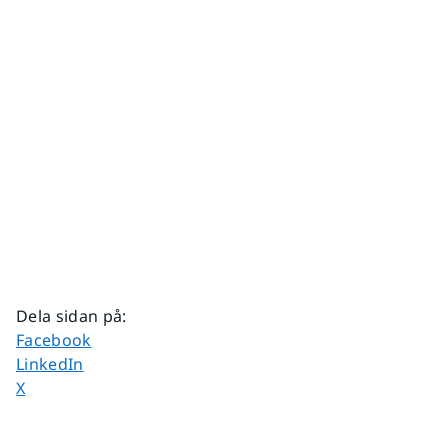
Dela sidan på
:
Dela sidan på
Facebook
Dela sidan på
LinkedIn
Dela sidan på
X