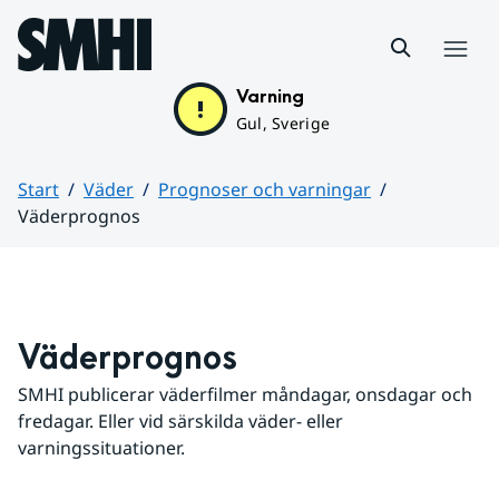
Hoppa till sidans innehåll
Meny
Varning
Gul, Sverige
Start
Väder
Prognoser och varningar
Väderprognos
Huvudinnehåll
Väderprognos
SMHI publicerar väderfilmer måndagar, onsdagar och 
fredagar. Eller vid särskilda väder- eller 
varningssituationer.