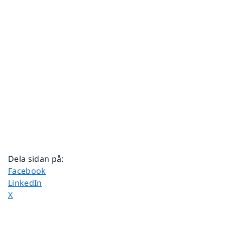
Dela sidan på
:
Dela sidan på
Facebook
Dela sidan på
LinkedIn
Dela sidan på
X