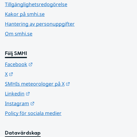
Tillgänglighetsredogörelse
Kakor på smhi.se
Hantering av personuppgifter
Om smhi.se
Följ SMHI
Länk till annan webbplats.
Facebook
Länk till annan webbplats.
X
Länk till annan webbplats.
SMHIs meteorologer på X
Länk till annan webbplats.
Linkedin
Länk till annan webbplats.
Instagram
Policy för sociala medier
Datavärdskap