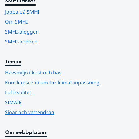
SMHI-länkar
Jobba på SMHI
Om SMHI
SMHI-bloggen
SMHI-podden
Teman
Havsmiljö i kust och hav
Kunskapscentrum för klimatanpassning
Luftkvalitet
SIMAIR
Sjöar och vattendrag
Om webbplatsen