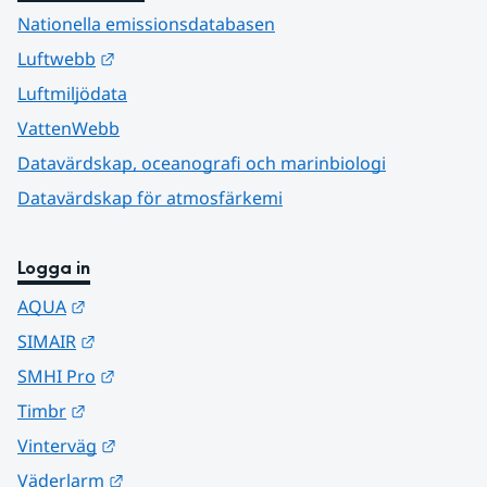
Nationella emissionsdatabasen
Länk till annan webbplats.
Luftwebb
Luftmiljödata
VattenWebb
Datavärdskap, oceanografi och marinbiologi
Datavärdskap för atmosfärkemi
Logga in
Länk till annan webbplats.
AQUA
Länk till annan webbplats.
SIMAIR
Länk till annan webbplats.
SMHI Pro
Länk till annan webbplats.
Timbr
Länk till annan webbplats.
Vinterväg
Länk till annan webbplats.
Väderlarm