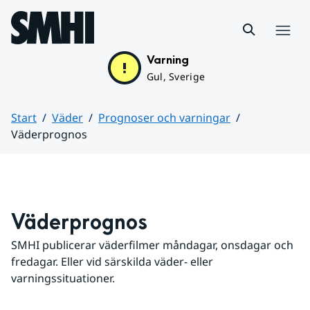
Hoppa till sidans innehåll
Meny
Varning
Gul, Sverige
Start
Väder
Prognoser och varningar
Väderprognos
Huvudinnehåll
Väderprognos
SMHI publicerar väderfilmer måndagar, onsdagar och 
fredagar. Eller vid särskilda väder- eller 
varningssituationer.