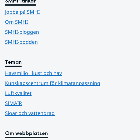
SMHI-länkar
Jobba på SMHI
Om SMHI
SMHI-bloggen
SMHI-podden
Teman
Havsmiljö i kust och hav
Kunskapscentrum för klimatanpassning
Luftkvalitet
SIMAIR
Sjöar och vattendrag
Om webbplatsen