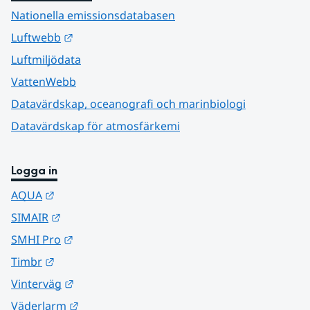
Nationella emissionsdatabasen
Länk till annan webbplats.
Luftwebb
Luftmiljödata
VattenWebb
Datavärdskap, oceanografi och marinbiologi
Datavärdskap för atmosfärkemi
Logga in
Länk till annan webbplats.
AQUA
Länk till annan webbplats.
SIMAIR
Länk till annan webbplats.
SMHI Pro
Länk till annan webbplats.
Timbr
Länk till annan webbplats.
Vinterväg
Länk till annan webbplats.
Väderlarm