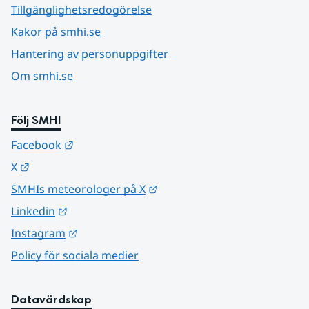
Tillgänglighetsredogörelse
Kakor på smhi.se
Hantering av personuppgifter
Om smhi.se
Följ SMHI
Länk till annan webbplats.
Facebook
Länk till annan webbplats.
X
Länk till annan webbplats.
SMHIs meteorologer på X
Länk till annan webbplats.
Linkedin
Länk till annan webbplats.
Instagram
Policy för sociala medier
Datavärdskap