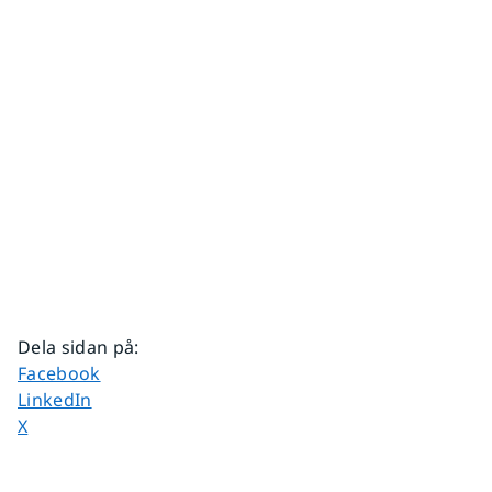
Dela sidan på
:
Dela sidan på
Facebook
Dela sidan på
LinkedIn
Dela sidan på
X