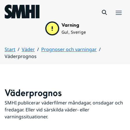
Hoppa till sidans innehåll
Meny
Varning
Gul, Sverige
Start
Väder
Prognoser och varningar
Väderprognos
Huvudinnehåll
Väderprognos
SMHI publicerar väderfilmer måndagar, onsdagar och 
fredagar. Eller vid särskilda väder- eller 
varningssituationer.