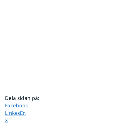
Dela sidan på
:
Dela sidan på
Facebook
Dela sidan på
LinkedIn
Dela sidan på
X