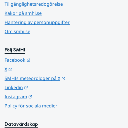
Tillgänglighetsredogörelse
Kakor på smhi.se
Hantering av personuppgifter
Om smhi.se
Följ SMHI
Länk till annan webbplats.
Facebook
Länk till annan webbplats.
X
Länk till annan webbplats.
SMHIs meteorologer på X
Länk till annan webbplats.
Linkedin
Länk till annan webbplats.
Instagram
Policy för sociala medier
Datavärdskap