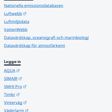
Nationella emissionsdatabasen
Länk till annan webbplats.
Luftwebb
Luftmiljödata
VattenWebb
Datavärdskap, oceanografi och marinbiologi
Datavärdskap för atmosfärkemi
Logga in
Länk till annan webbplats.
AQUA
Länk till annan webbplats.
SIMAIR
Länk till annan webbplats.
SMHI Pro
Länk till annan webbplats.
Timbr
Länk till annan webbplats.
Vinterväg
Länk till annan webbplats.
Väderlarm