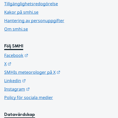
Tillgänglighetsredogörelse
Kakor på smhi.se
Hantering av personuppgifter
Om smhi.se
Följ SMHI
Länk till annan webbplats.
Facebook
Länk till annan webbplats.
X
Länk till annan webbplats.
SMHIs meteorologer på X
Länk till annan webbplats.
Linkedin
Länk till annan webbplats.
Instagram
Policy för sociala medier
Datavärdskap