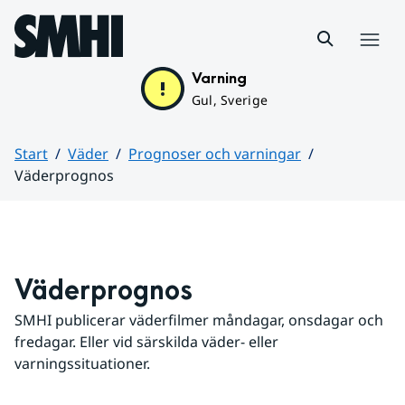
Hoppa till sidans innehåll
Meny
Varning
Gul, Sverige
Start
Väder
Prognoser och varningar
Väderprognos
Huvudinnehåll
Väderprognos
SMHI publicerar väderfilmer måndagar, onsdagar och 
fredagar. Eller vid särskilda väder- eller 
varningssituationer.