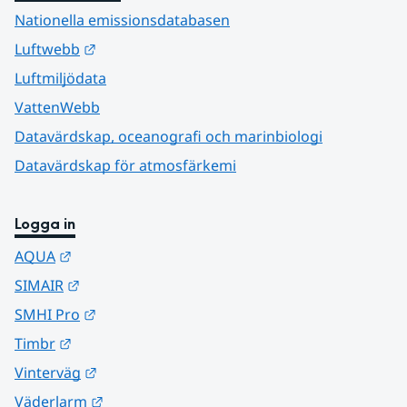
Nationella emissionsdatabasen
Länk till annan webbplats.
Luftwebb
Luftmiljödata
VattenWebb
Datavärdskap, oceanografi och marinbiologi
Datavärdskap för atmosfärkemi
Logga in
Länk till annan webbplats.
AQUA
Länk till annan webbplats.
SIMAIR
Länk till annan webbplats.
SMHI Pro
Länk till annan webbplats.
Timbr
Länk till annan webbplats.
Vinterväg
Länk till annan webbplats.
Väderlarm