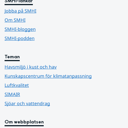
SMHI-länkar
Jobba på SMHI
Om SMHI
SMHI-bloggen
SMHI-podden
Teman
Havsmiljö i kust och hav
Kunskapscentrum för klimatanpassning
Luftkvalitet
SIMAIR
Sjöar och vattendrag
Om webbplatsen