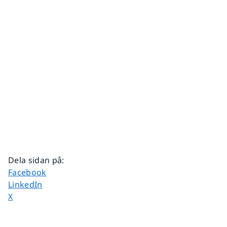
Dela sidan på
:
Dela sidan på
Facebook
Dela sidan på
LinkedIn
Dela sidan på
X