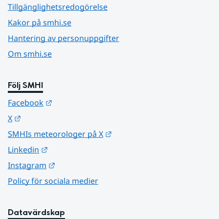
Tillgänglighetsredogörelse
Kakor på smhi.se
Hantering av personuppgifter
Om smhi.se
Följ SMHI
Länk till annan webbplats.
Facebook
Länk till annan webbplats.
X
Länk till annan webbplats.
SMHIs meteorologer på X
Länk till annan webbplats.
Linkedin
Länk till annan webbplats.
Instagram
Policy för sociala medier
Datavärdskap