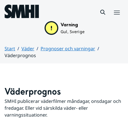
Hoppa till sidans innehåll
Meny
Varning
Gul, Sverige
Start
Väder
Prognoser och varningar
Väderprognos
Huvudinnehåll
Väderprognos
SMHI publicerar väderfilmer måndagar, onsdagar och 
fredagar. Eller vid särskilda väder- eller 
varningssituationer.