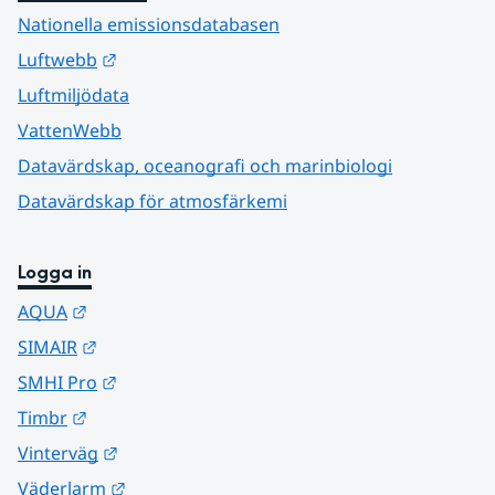
Nationella emissionsdatabasen
Länk till annan webbplats.
Luftwebb
Luftmiljödata
VattenWebb
Datavärdskap, oceanografi och marinbiologi
Datavärdskap för atmosfärkemi
Logga in
Länk till annan webbplats.
AQUA
Länk till annan webbplats.
SIMAIR
Länk till annan webbplats.
SMHI Pro
Länk till annan webbplats.
Timbr
Länk till annan webbplats.
Vinterväg
Länk till annan webbplats.
Väderlarm