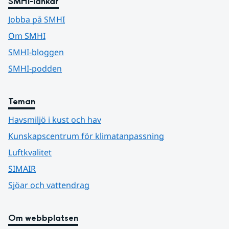
SMHI-länkar
Jobba på SMHI
Om SMHI
SMHI-bloggen
SMHI-podden
Teman
Havsmiljö i kust och hav
Kunskapscentrum för klimatanpassning
Luftkvalitet
SIMAIR
Sjöar och vattendrag
Om webbplatsen