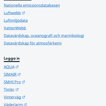
Nationella emissionsdatabasen
Länk till annan webbplats.
Luftwebb
Luftmiljödata
VattenWebb
Datavärdskap, oceanografi och marinbiologi
Datavärdskap för atmosfärkemi
Logga in
Länk till annan webbplats.
AQUA
Länk till annan webbplats.
SIMAIR
Länk till annan webbplats.
SMHI Pro
Länk till annan webbplats.
Timbr
Länk till annan webbplats.
Vinterväg
Länk till annan webbplats.
Väderlarm