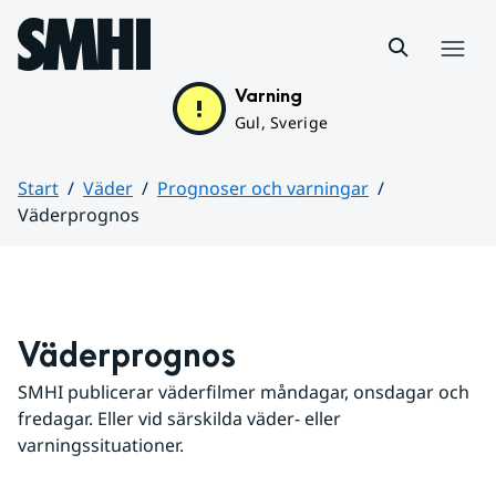
Hoppa till sidans innehåll
Meny
Varning
Gul, Sverige
Start
Väder
Prognoser och varningar
Väderprognos
Huvudinnehåll
Väderprognos
SMHI publicerar väderfilmer måndagar, onsdagar och 
fredagar. Eller vid särskilda väder- eller 
varningssituationer.