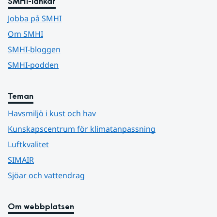
SMHI-länkar
Jobba på SMHI
Om SMHI
SMHI-bloggen
SMHI-podden
Teman
Havsmiljö i kust och hav
Kunskapscentrum för klimatanpassning
Luftkvalitet
SIMAIR
Sjöar och vattendrag
Om webbplatsen