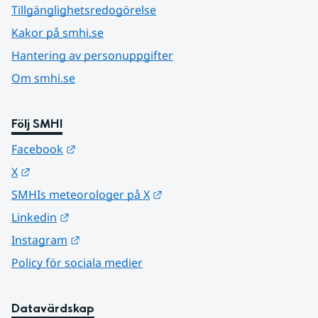
Tillgänglighetsredogörelse
Kakor på smhi.se
Hantering av personuppgifter
Om smhi.se
Följ SMHI
Länk till annan webbplats.
Facebook
Länk till annan webbplats.
X
Länk till annan webbplats.
SMHIs meteorologer på X
Länk till annan webbplats.
Linkedin
Länk till annan webbplats.
Instagram
Policy för sociala medier
Datavärdskap