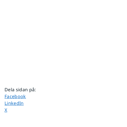
Dela sidan på
:
Dela sidan på
Facebook
Dela sidan på
LinkedIn
Dela sidan på
X