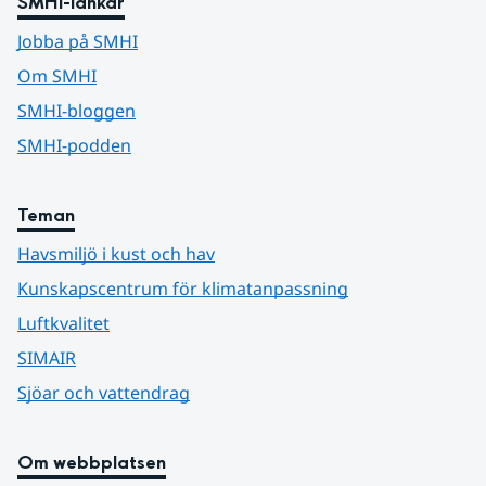
SMHI-länkar
Jobba på SMHI
Om SMHI
SMHI-bloggen
SMHI-podden
Teman
Havsmiljö i kust och hav
Kunskapscentrum för klimatanpassning
Luftkvalitet
SIMAIR
Sjöar och vattendrag
Om webbplatsen