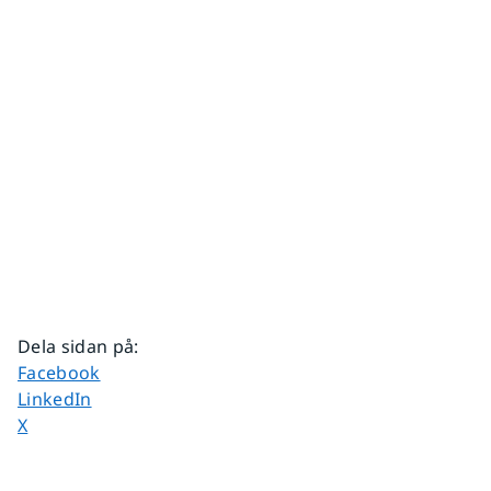
Dela sidan på
:
Dela sidan på
Facebook
Dela sidan på
LinkedIn
Dela sidan på
X