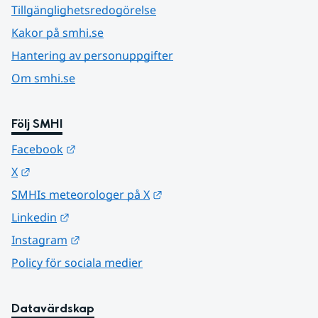
Tillgänglighetsredogörelse
Kakor på smhi.se
Hantering av personuppgifter
Om smhi.se
Följ SMHI
Länk till annan webbplats.
Facebook
Länk till annan webbplats.
X
Länk till annan webbplats.
SMHIs meteorologer på X
Länk till annan webbplats.
Linkedin
Länk till annan webbplats.
Instagram
Policy för sociala medier
Datavärdskap