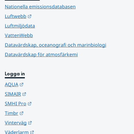
Nationella emissionsdatabasen
Länk till annan webbplats.
Luftwebb
Luftmiljödata
VattenWebb
Datavärdskap, oceanografi och marinbiologi
Datavärdskap för atmosfärkemi
Logga in
Länk till annan webbplats.
AQUA
Länk till annan webbplats.
SIMAIR
Länk till annan webbplats.
SMHI Pro
Länk till annan webbplats.
Timbr
Länk till annan webbplats.
Vinterväg
Länk till annan webbplats.
Väderlarm