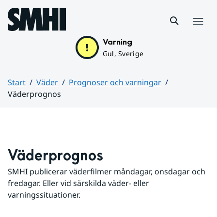
Hoppa till sidans innehåll
Meny
Varning
Gul, Sverige
Start
Väder
Prognoser och varningar
Väderprognos
Huvudinnehåll
Väderprognos
SMHI publicerar väderfilmer måndagar, onsdagar och 
fredagar. Eller vid särskilda väder- eller 
varningssituationer.