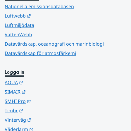
Nationella emissionsdatabasen
Länk till annan webbplats.
Luftwebb
Luftmiljödata
VattenWebb
Datavärdskap, oceanografi och marinbiologi
Datavärdskap för atmosfärkemi
Logga in
Länk till annan webbplats.
AQUA
Länk till annan webbplats.
SIMAIR
Länk till annan webbplats.
SMHI Pro
Länk till annan webbplats.
Timbr
Länk till annan webbplats.
Vinterväg
Länk till annan webbplats.
Väderlarm