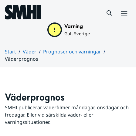
Hoppa till sidans innehåll
Meny
Varning
Gul, Sverige
Start
Väder
Prognoser och varningar
Väderprognos
Huvudinnehåll
Väderprognos
SMHI publicerar väderfilmer måndagar, onsdagar och 
fredagar. Eller vid särskilda väder- eller 
varningssituationer.