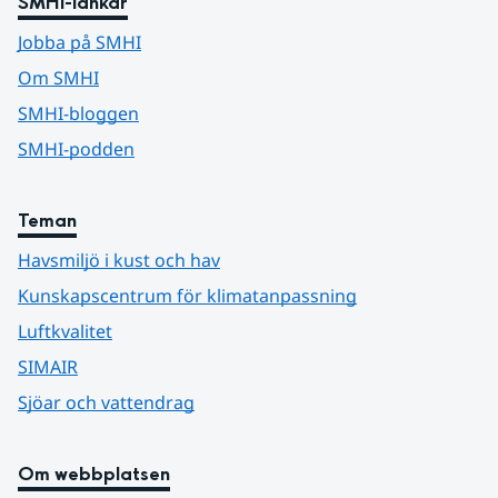
SMHI-länkar
Jobba på SMHI
Om SMHI
SMHI-bloggen
SMHI-podden
Teman
Havsmiljö i kust och hav
Kunskapscentrum för klimatanpassning
Luftkvalitet
SIMAIR
Sjöar och vattendrag
Om webbplatsen