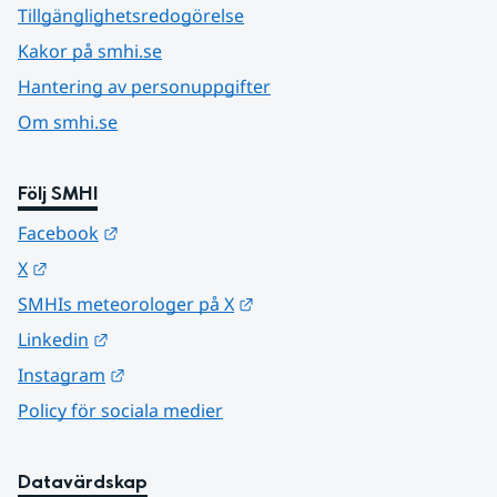
Tillgänglighetsredogörelse
Kakor på smhi.se
Hantering av personuppgifter
Om smhi.se
Följ SMHI
Länk till annan webbplats.
Facebook
Länk till annan webbplats.
X
Länk till annan webbplats.
SMHIs meteorologer på X
Länk till annan webbplats.
Linkedin
Länk till annan webbplats.
Instagram
Policy för sociala medier
Datavärdskap