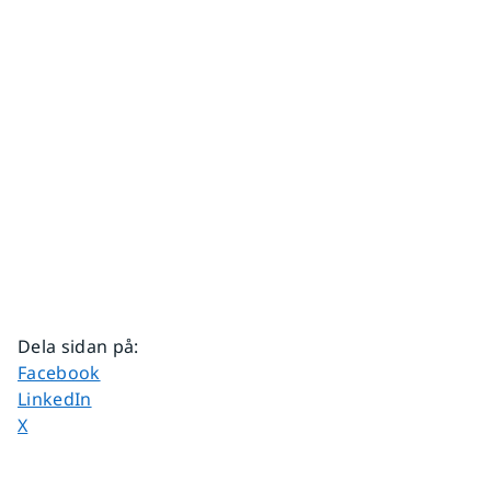
Dela sidan på
:
Dela sidan på
Facebook
Dela sidan på
LinkedIn
Dela sidan på
X