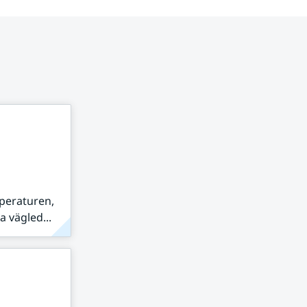
peraturen,
 vägled...