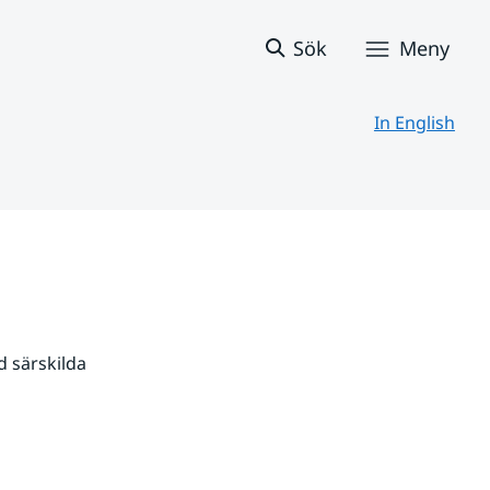
Sök
Meny
In English
 särskilda 