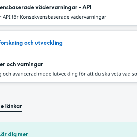
ensbaserade vädervarningar - API
r API för Konsekvensbaserade vädervarningar
Forskning och utveckling
er och varningar
 och avancerad modellutveckling för att du ska veta vad s
e länkar
Lär dig mer