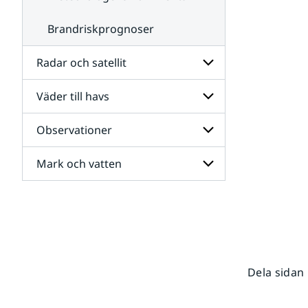
Brandriskprognoser
Radar och satellit
Väder till havs
Undersidor
för
Radar
Observationer
Undersidor
och
för
satellit
Väder
Mark och vatten
Undersidor
till
för
havs
Observationer
Undersidor
för
Mark
och
vatten
Dela sidan