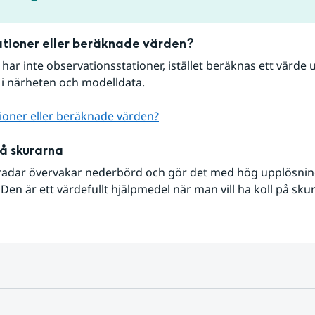
tioner eller beräknade värden?
r har inte observationsstationer, istället beräknas ett värde u
 i närheten och modelldata.
ioner eller beräknade värden?
på skurarna
radar övervakar nederbörd och gör det med hög upplösning 
Den är ett värdefullt hjälpmedel när man vill ha koll på sku