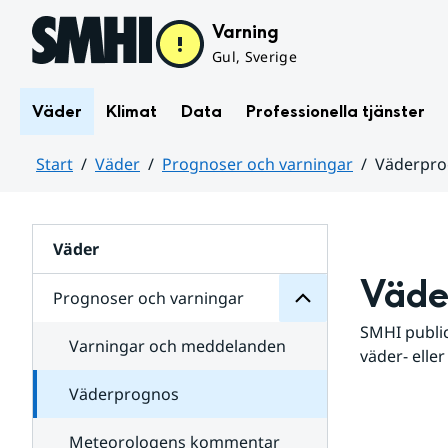
Hoppa till sidans innehåll
Varning
Gul, Sverige
Väder
Klimat
Data
Professionella tjänster
Start
Väder
Prognoser och varningar
Väderpr
varningar
och
Huvudinnehåll
Prognoser
för
Undersidor
Väder
Väde
Prognoser och varningar
SMHI public
Varningar och meddelanden
väder- eller
Väderprognos
Meteorologens kommentar