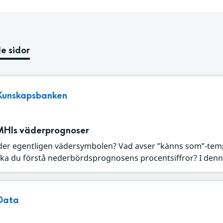
e sidor
Kunskapsbanken
MHIs väderprognoser
der egentligen vädersymbolen? Vad avser ”känns som”-tem
ka du förstå nederbördsprognosens procentsiffror? I denna
Data