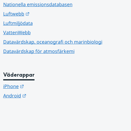
Nationella emissionsdatabasen
Länk till annan webbplats.
Luftwebb
Luftmiljödata
VattenWebb
Datavärdskap, oceanografi och marinbiologi
Datavärdskap för atmosfärkemi
Väderappar
Länk till annan webbplats.
iPhone
Länk till annan webbplats.
Android