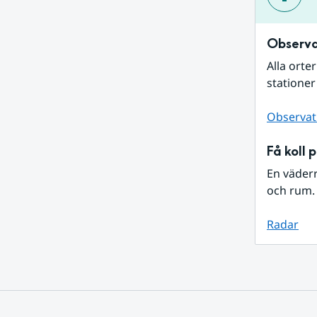
Observa
Alla orte
stationer
Observat
Få koll 
En väder
och rum. 
Radar