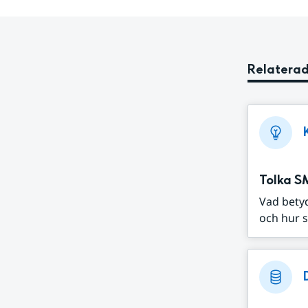
Relaterad
Tolka S
Vad bety
och hur s