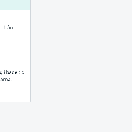
tifrån 
i både tid 
rarna.