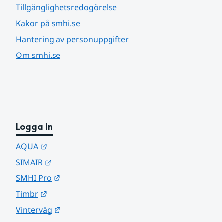
Tillgänglighetsredogörelse
Kakor på smhi.se
Hantering av personuppgifter
Om smhi.se
Logga in
Länk till annan webbplats.
AQUA
Länk till annan webbplats.
SIMAIR
Länk till annan webbplats.
SMHI Pro
Länk till annan webbplats.
Timbr
Länk till annan webbplats.
Vinterväg