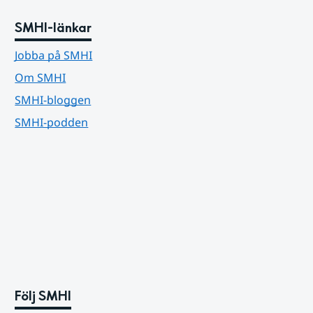
SMHI-länkar
Jobba på SMHI
Om SMHI
SMHI-bloggen
SMHI-podden
Följ SMHI