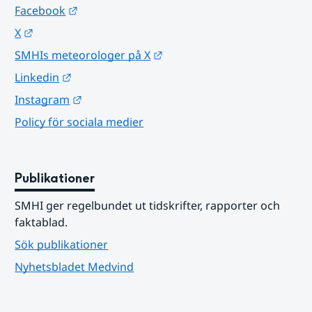
Länk till annan webbplats.
Facebook
Länk till annan webbplats.
X
Länk till annan webbplats.
SMHIs meteorologer på X
Länk till annan webbplats.
Linkedin
Länk till annan webbplats.
Instagram
Policy för sociala medier
Publikationer
SMHI ger regelbundet ut tidskrifter, rapporter och 
faktablad.
Sök publikationer
Nyhetsbladet Medvind