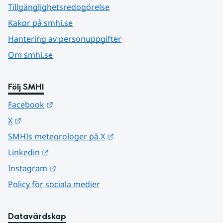
Tillgänglighetsredogörelse
Kakor på smhi.se
Hantering av personuppgifter
Om smhi.se
Följ SMHI
Länk till annan webbplats.
Facebook
Länk till annan webbplats.
X
Länk till annan webbplats.
SMHIs meteorologer på X
Länk till annan webbplats.
Linkedin
Länk till annan webbplats.
Instagram
Policy för sociala medier
Datavärdskap