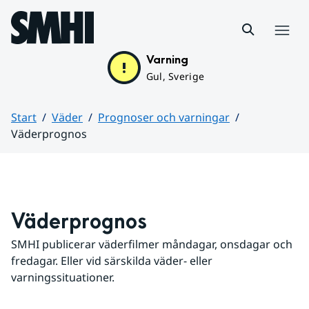
Hoppa till sidans innehåll
Meny
Varning
Gul, Sverige
Start
Väder
Prognoser och varningar
Väderprognos
Huvudinnehåll
Väderprognos
SMHI publicerar väderfilmer måndagar, onsdagar och 
fredagar. Eller vid särskilda väder- eller 
varningssituationer.