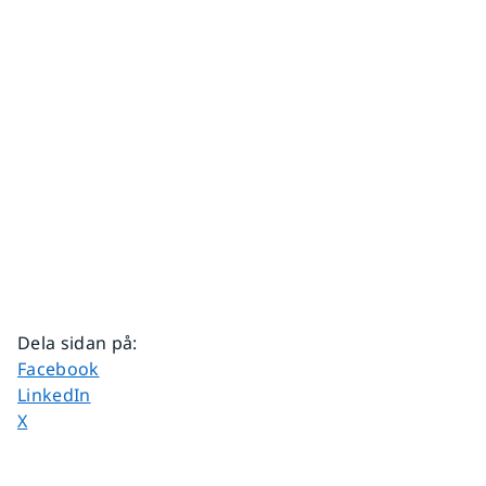
Dela sidan på
:
Dela sidan på
Facebook
Dela sidan på
LinkedIn
Dela sidan på
X