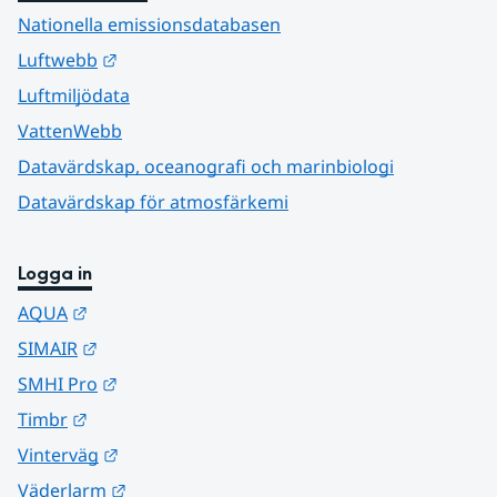
Nationella emissionsdatabasen
Länk till annan webbplats.
Luftwebb
Luftmiljödata
VattenWebb
Datavärdskap, oceanografi och marinbiologi
Datavärdskap för atmosfärkemi
Logga in
Länk till annan webbplats.
AQUA
Länk till annan webbplats.
SIMAIR
Länk till annan webbplats.
SMHI Pro
Länk till annan webbplats.
Timbr
Länk till annan webbplats.
Vinterväg
Länk till annan webbplats.
Väderlarm