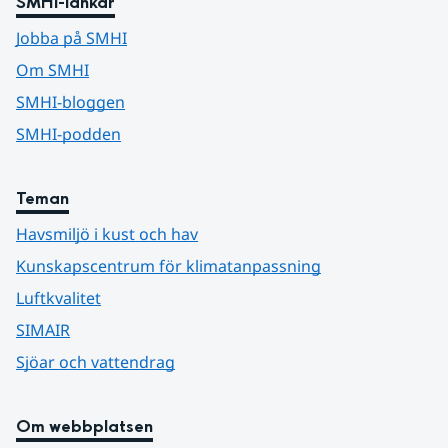
SMHI-länkar
Jobba på SMHI
Om SMHI
SMHI-bloggen
SMHI-podden
Teman
Havsmiljö i kust och hav
Kunskapscentrum för klimatanpassning
Luftkvalitet
SIMAIR
Sjöar och vattendrag
Om webbplatsen