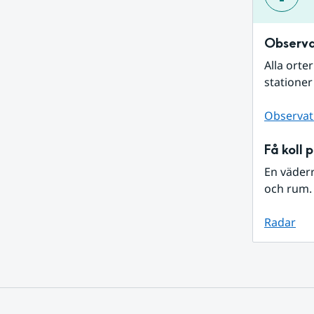
Observa
Alla orte
stationer
Observat
Få koll 
En väder
och rum. 
Radar