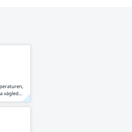
peraturen,
 vägled...