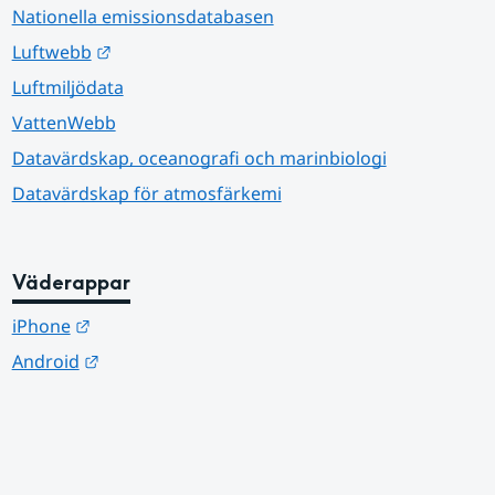
Nationella emissionsdatabasen
Länk till annan webbplats.
Luftwebb
Luftmiljödata
VattenWebb
Datavärdskap, oceanografi och marinbiologi
Datavärdskap för atmosfärkemi
Väderappar
Länk till annan webbplats.
iPhone
Länk till annan webbplats.
Android