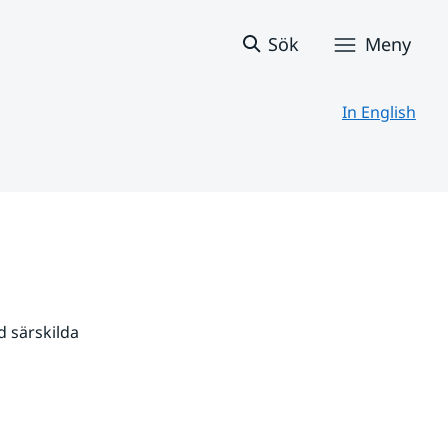
Sök
Meny
In English
 särskilda 