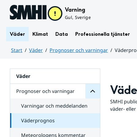
Hoppa till sidans innehåll
Varning
Gul, Sverige
Väder
Klimat
Data
Professionella tjänster
Start
Väder
Prognoser och varningar
Väderpr
varningar
och
Huvudinnehåll
Prognoser
för
Undersidor
Väder
Väde
Prognoser och varningar
SMHI public
Varningar och meddelanden
väder- eller
Väderprognos
Meteorologens kommentar