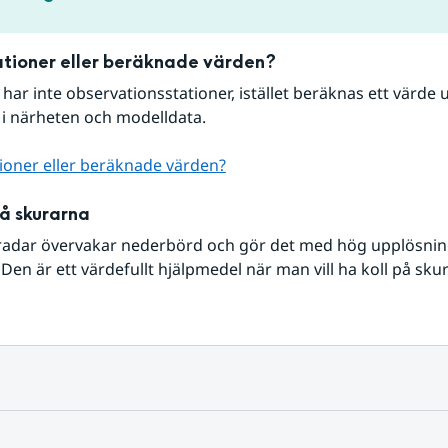
tioner eller beräknade värden?
r har inte observationsstationer, istället beräknas ett värde u
 i närheten och modelldata.
ioner eller beräknade värden?
på skurarna
radar övervakar nederbörd och gör det med hög upplösning 
Den är ett värdefullt hjälpmedel när man vill ha koll på sku