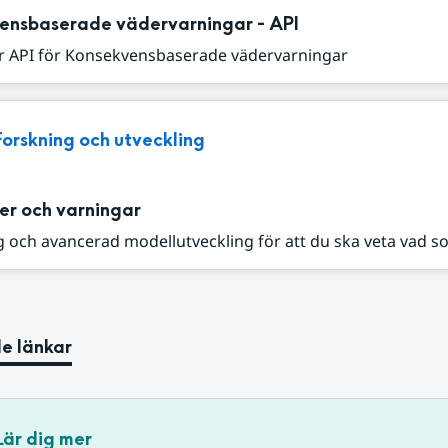
ensbaserade vädervarningar - API
r API för Konsekvensbaserade vädervarningar
Forskning och utveckling
er och varningar
 och avancerad modellutveckling för att du ska veta vad s
e länkar
Lär dig mer