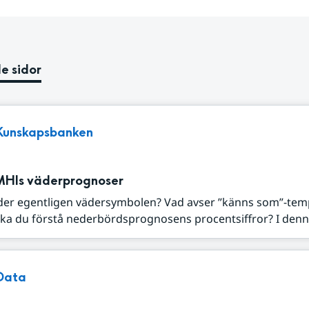
e sidor
Kunskapsbanken
MHIs väderprognoser
der egentligen vädersymbolen? Vad avser ”känns som”-tem
ka du förstå nederbördsprognosens procentsiffror? I denna
Data