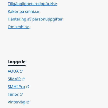
Tillgänglighetsredogörelse
Kakor på smhi.se
Hantering av personuppgifter
Om smhi.se
Logga in
Länk till annan webbplats.
AQUA
Länk till annan webbplats.
SIMAIR
Länk till annan webbplats.
SMHI Pro
Länk till annan webbplats.
Timbr
Länk till annan webbplats.
Vinterväg