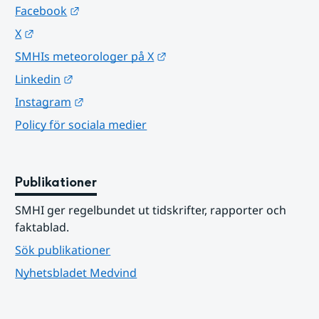
Länk till annan webbplats.
Facebook
Länk till annan webbplats.
X
Länk till annan webbplats.
SMHIs meteorologer på X
Länk till annan webbplats.
Linkedin
Länk till annan webbplats.
Instagram
Policy för sociala medier
Publikationer
SMHI ger regelbundet ut tidskrifter, rapporter och 
faktablad.
Sök publikationer
Nyhetsbladet Medvind