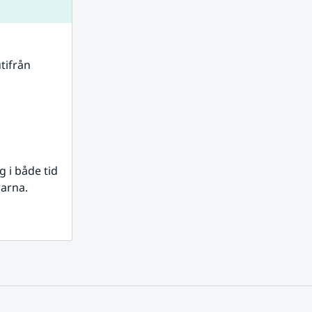
tifrån 
i både tid 
rarna.