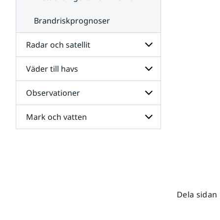
Brandriskprognoser
Radar och satellit
Väder till havs
Undersidor
för
Radar
Observationer
Undersidor
och
för
satellit
Väder
Mark och vatten
Undersidor
till
för
havs
Observationer
Undersidor
för
Mark
och
vatten
Dela sidan