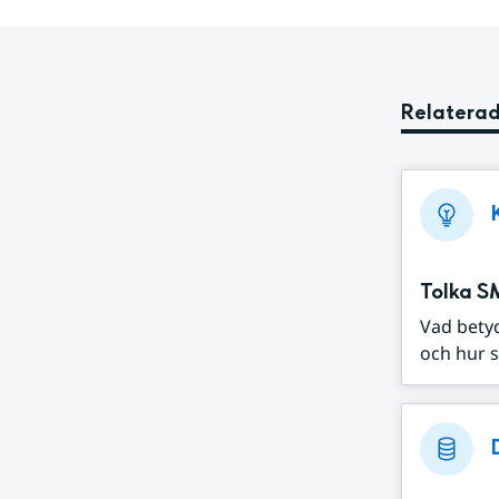
Relaterad
Tolka S
Vad bety
och hur s