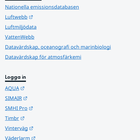
Nationella emissionsdatabasen
Länk till annan webbplats.
Luftwebb
Luftmiljödata
VattenWebb
Datavärdskap, oceanografi och marinbiologi
Datavärdskap för atmosfärkemi
Logga in
Länk till annan webbplats.
AQUA
Länk till annan webbplats.
SIMAIR
Länk till annan webbplats.
SMHI Pro
Länk till annan webbplats.
Timbr
Länk till annan webbplats.
Vinterväg
Länk till annan webbplats.
Väderlarm