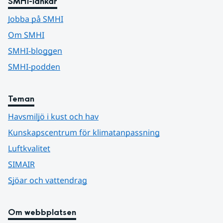
SMHI-länkar
Jobba på SMHI
Om SMHI
SMHI-bloggen
SMHI-podden
Teman
Havsmiljö i kust och hav
Kunskapscentrum för klimatanpassning
Luftkvalitet
SIMAIR
Sjöar och vattendrag
Om webbplatsen