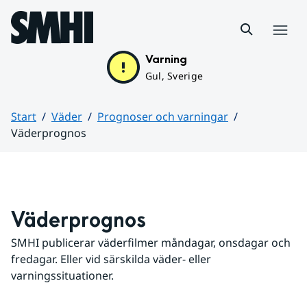
Hoppa till sidans innehåll
Meny
Varning
Gul, Sverige
Start
Väder
Prognoser och varningar
Väderprognos
Huvudinnehåll
Väderprognos
SMHI publicerar väderfilmer måndagar, onsdagar och 
fredagar. Eller vid särskilda väder- eller 
varningssituationer.