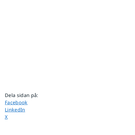
Dela sidan på
:
Dela sidan på
Facebook
Dela sidan på
LinkedIn
Dela sidan på
X