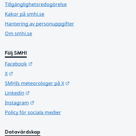
Tillgänglighetsredogörelse
Kakor på smhi.se
Hantering av personuppgifter
Om smhi.se
Följ SMHI
Länk till annan webbplats.
Facebook
Länk till annan webbplats.
X
Länk till annan webbplats.
SMHIs meteorologer på X
Länk till annan webbplats.
Linkedin
Länk till annan webbplats.
Instagram
Policy för sociala medier
Datavärdskap