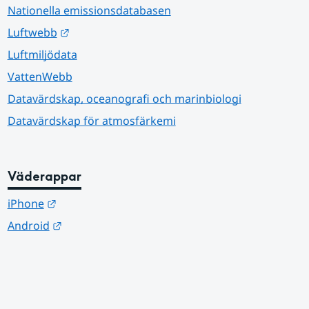
Nationella emissionsdatabasen
Länk till annan webbplats.
Luftwebb
Luftmiljödata
VattenWebb
Datavärdskap, oceanografi och marinbiologi
Datavärdskap för atmosfärkemi
Väderappar
Länk till annan webbplats.
iPhone
Länk till annan webbplats.
Android