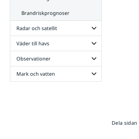
Brandriskprognoser
Radar och satellit
Väder till havs
Undersidor
för
Radar
Observationer
Undersidor
och
för
satellit
Väder
Mark och vatten
Undersidor
till
för
havs
Observationer
Undersidor
för
Mark
och
vatten
Dela sidan