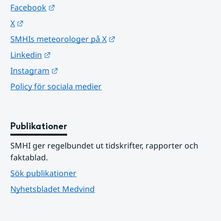
Länk till annan webbplats.
Facebook
Länk till annan webbplats.
X
Länk till annan webbplats.
SMHIs meteorologer på X
Länk till annan webbplats.
Linkedin
Länk till annan webbplats.
Instagram
Policy för sociala medier
Publikationer
SMHI ger regelbundet ut tidskrifter, rapporter och 
faktablad.
Sök publikationer
Nyhetsbladet Medvind