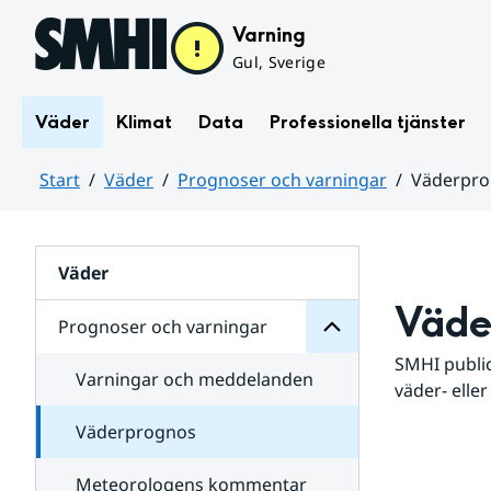
Hoppa till sidans innehåll
Varning
Gul, Sverige
Väder
Klimat
Data
Professionella tjänster
Start
Väder
Prognoser och varningar
Väderpr
varningar
och
Huvudinnehåll
Prognoser
för
Undersidor
Väder
Väde
Prognoser och varningar
SMHI public
Varningar och meddelanden
väder- eller
Väderprognos
Meteorologens kommentar