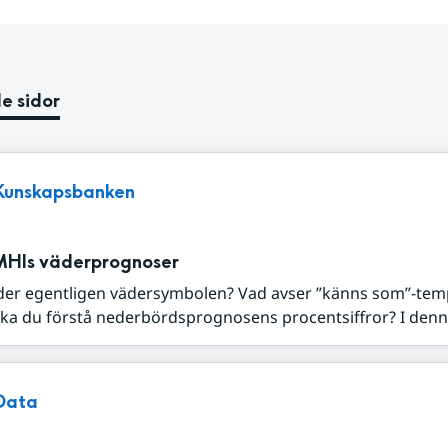
e sidor
Kunskapsbanken
MHIs väderprognoser
der egentligen vädersymbolen? Vad avser ”känns som”-tem
ka du förstå nederbördsprognosens procentsiffror? I denna
Data