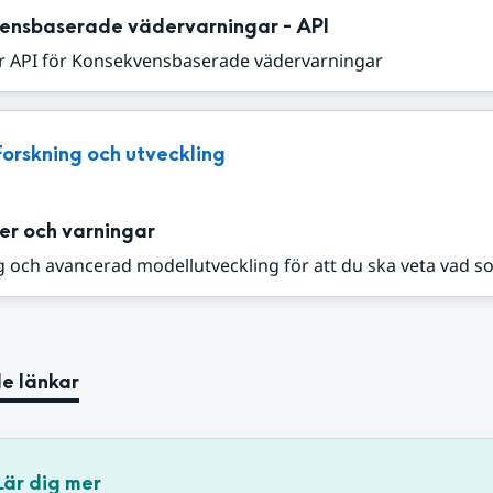
ensbaserade vädervarningar - API
r API för Konsekvensbaserade vädervarningar
Forskning och utveckling
er och varningar
 och avancerad modellutveckling för att du ska veta vad s
e länkar
Lär dig mer