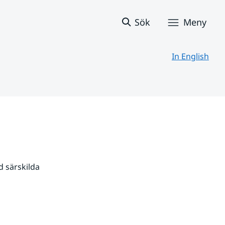
Sök
Meny
In English
 särskilda 