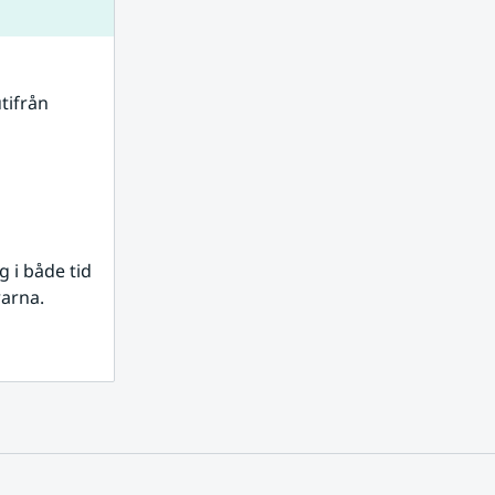
tifrån 
i både tid 
rarna.