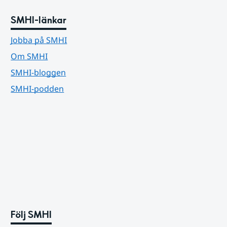
SMHI-länkar
Jobba på SMHI
Om SMHI
SMHI-bloggen
SMHI-podden
Följ SMHI