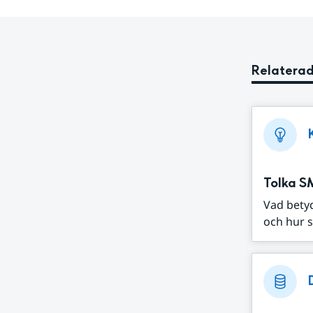
Relaterad
Tolka S
Vad bety
och hur s