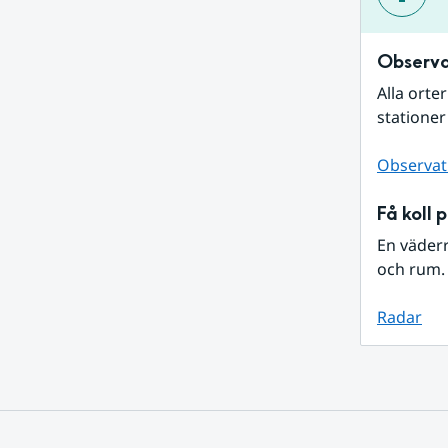
Observa
Alla orte
stationer
Observat
Få koll 
En väder
och rum. 
Radar