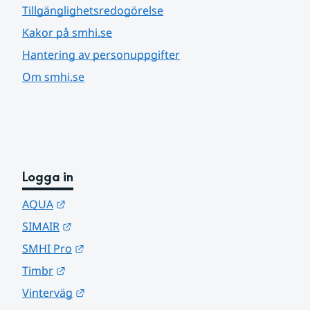
Tillgänglighetsredogörelse
Kakor på smhi.se
Hantering av personuppgifter
Om smhi.se
Logga in
Länk till annan webbplats.
AQUA
Länk till annan webbplats.
SIMAIR
Länk till annan webbplats.
SMHI Pro
Länk till annan webbplats.
Timbr
Länk till annan webbplats.
Vinterväg