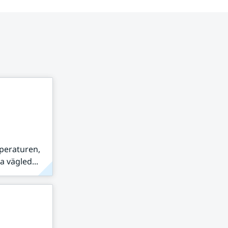
peraturen,
 vägled...