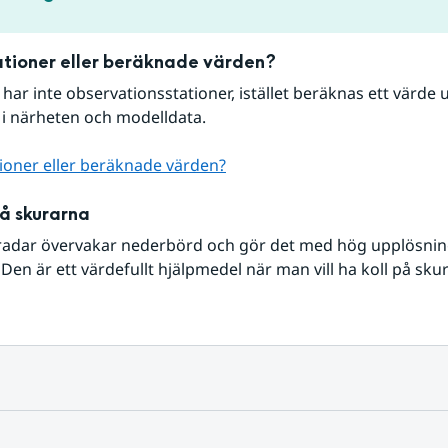
tioner eller beräknade värden?
r har inte observationsstationer, istället beräknas ett värde u
 i närheten och modelldata.
ioner eller beräknade värden?
på skurarna
radar övervakar nederbörd och gör det med hög upplösning 
Den är ett värdefullt hjälpmedel när man vill ha koll på sku