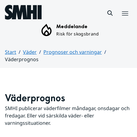
Hoppa till sidans innehåll
Meny
Meddelande
Risk för skogsbrand
Start
Väder
Prognoser och varningar
Väderprognos
Huvudinnehåll
Väderprognos
SMHI publicerar väderfilmer måndagar, onsdagar och 
fredagar. Eller vid särskilda väder- eller 
varningssituationer.