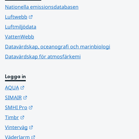
Nationella emissionsdatabasen
Länk till annan webbplats.
Luftwebb
Luftmiljödata
VattenWebb
Datavärdskap, oceanografi och marinbiologi
Datavärdskap för atmosfärkemi
Logga in
Länk till annan webbplats.
AQUA
Länk till annan webbplats.
SIMAIR
Länk till annan webbplats.
SMHI Pro
Länk till annan webbplats.
Timbr
Länk till annan webbplats.
Vinterväg
Länk till annan webbplats.
Väderlarm