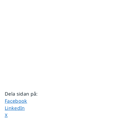
Dela sidan på
:
Dela sidan på
Facebook
Dela sidan på
LinkedIn
Dela sidan på
X