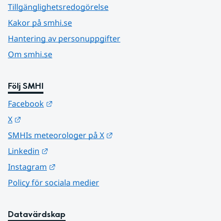
Tillgänglighetsredogörelse
Kakor på smhi.se
Hantering av personuppgifter
Om smhi.se
Följ SMHI
Länk till annan webbplats.
Facebook
Länk till annan webbplats.
X
Länk till annan webbplats.
SMHIs meteorologer på X
Länk till annan webbplats.
Linkedin
Länk till annan webbplats.
Instagram
Policy för sociala medier
Datavärdskap