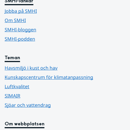
SMHI-länkar
Jobba på SMHI
Om SMHI
SMHI-bloggen
SMHI-podden
Teman
Havsmiljö i kust och hav
Kunskapscentrum för klimatanpassning
Luftkvalitet
SIMAIR
Sjöar och vattendrag
Om webbplatsen