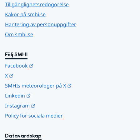
Tillgänglighetsredogörelse
Kakor på smhi.se
Hantering av personuppgifter
Om smhi.se
Följ SMHI
Länk till annan webbplats.
Facebook
Länk till annan webbplats.
X
Länk till annan webbplats.
SMHIs meteorologer på X
Länk till annan webbplats.
Linkedin
Länk till annan webbplats.
Instagram
Policy för sociala medier
Datavärdskap