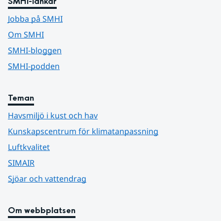
SMHI-länkar
Jobba på SMHI
Om SMHI
SMHI-bloggen
SMHI-podden
Teman
Havsmiljö i kust och hav
Kunskapscentrum för klimatanpassning
Luftkvalitet
SIMAIR
Sjöar och vattendrag
Om webbplatsen