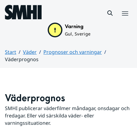
Hoppa till sidans innehåll
Meny
Varning
Gul, Sverige
Start
Väder
Prognoser och varningar
Väderprognos
Huvudinnehåll
Väderprognos
SMHI publicerar väderfilmer måndagar, onsdagar och 
fredagar. Eller vid särskilda väder- eller 
varningssituationer.