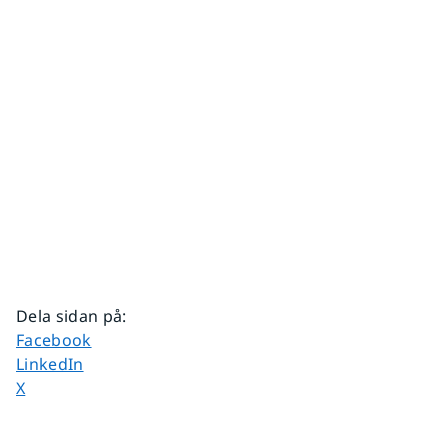
Dela sidan på
:
Dela sidan på
Facebook
Dela sidan på
LinkedIn
Dela sidan på
X