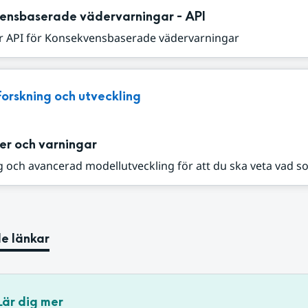
ensbaserade vädervarningar - API
r API för Konsekvensbaserade vädervarningar
Forskning och utveckling
er och varningar
 och avancerad modellutveckling för att du ska veta vad s
e länkar
Lär dig mer