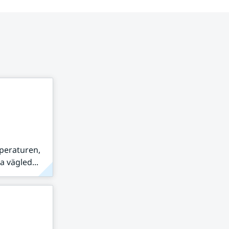
peraturen,
 vägled...