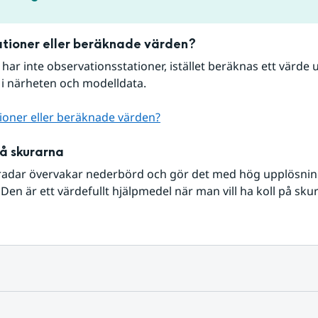
tioner eller beräknade värden?
r har inte observationsstationer, istället beräknas ett värde u
 i närheten och modelldata.
ioner eller beräknade värden?
på skurarna
radar övervakar nederbörd och gör det med hög upplösning 
Den är ett värdefullt hjälpmedel när man vill ha koll på sku