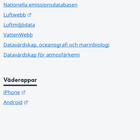
Nationella emissionsdatabasen
Länk till annan webbplats.
Luftwebb
Luftmiljödata
VattenWebb
Datavärdskap, oceanografi och marinbiologi
Datavärdskap för atmosfärkemi
Väderappar
Länk till annan webbplats.
iPhone
Länk till annan webbplats.
Android