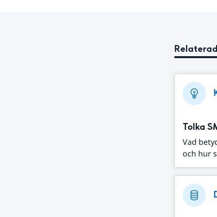
Relaterad
Tolka S
Vad bety
och hur s