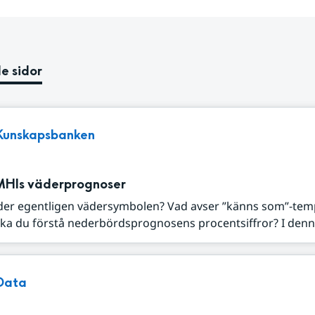
e sidor
Kunskapsbanken
MHIs väderprognoser
der egentligen vädersymbolen? Vad avser ”känns som”-tem
ka du förstå nederbördsprognosens procentsiffror? I denna
Data