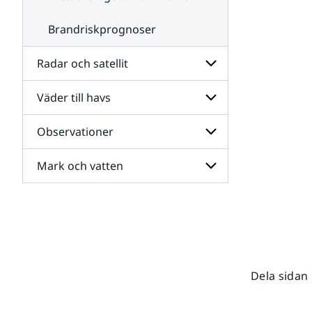
Brandriskprognoser
Radar och satellit
Väder till havs
Undersidor
för
Radar
Observationer
Undersidor
och
för
satellit
Väder
Mark och vatten
Undersidor
till
för
havs
Observationer
Undersidor
för
Mark
och
vatten
Dela sidan