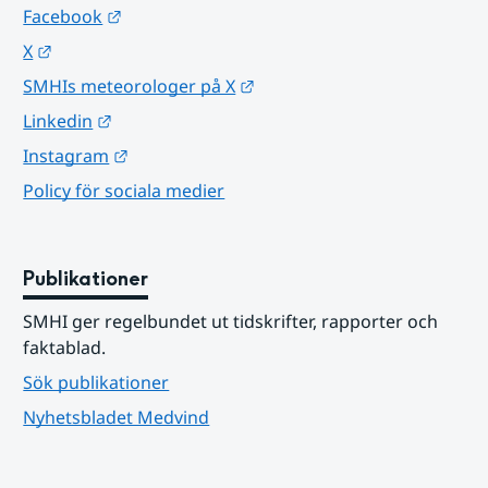
Länk till annan webbplats.
Facebook
Länk till annan webbplats.
X
Länk till annan webbplats.
SMHIs meteorologer på X
Länk till annan webbplats.
Linkedin
Länk till annan webbplats.
Instagram
Policy för sociala medier
Publikationer
SMHI ger regelbundet ut tidskrifter, rapporter och 
faktablad.
Sök publikationer
Nyhetsbladet Medvind