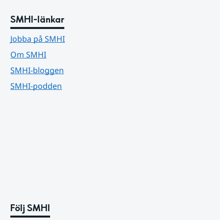
SMHI-länkar
Jobba på SMHI
Om SMHI
SMHI-bloggen
SMHI-podden
Följ SMHI