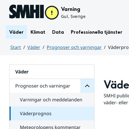
Hoppa till sidans innehåll
Varning
Gul, Sverige
Väder
Klimat
Data
Professionella tjänster
Start
Väder
Prognoser och varningar
Väderpr
varningar
och
Huvudinnehåll
Prognoser
för
Undersidor
Väder
Väde
Prognoser och varningar
SMHI public
Varningar och meddelanden
väder- eller
Väderprognos
Meteorologens kommentar