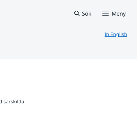
Sök
Meny
In English
 särskilda 