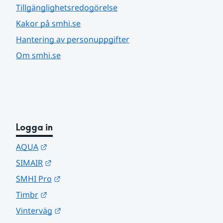
Tillgänglighetsredogörelse
Kakor på smhi.se
Hantering av personuppgifter
Om smhi.se
Logga in
Länk till annan webbplats.
AQUA
Länk till annan webbplats.
SIMAIR
Länk till annan webbplats.
SMHI Pro
Länk till annan webbplats.
Timbr
Länk till annan webbplats.
Vinterväg