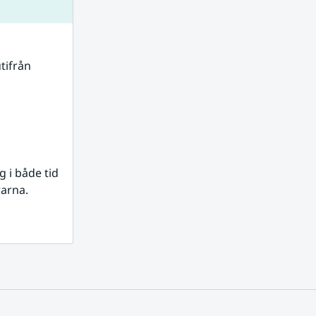
tifrån 
i både tid 
rarna.