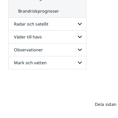
Brandriskprognoser
Radar och satellit
Väder till havs
Undersidor
för
Radar
Observationer
Undersidor
och
för
satellit
Väder
Mark och vatten
Undersidor
till
för
havs
Observationer
Undersidor
för
Mark
och
vatten
Dela sidan