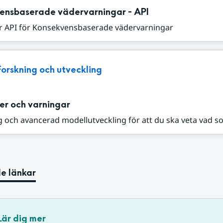
ensbaserade vädervarningar - API
r API för Konsekvensbaserade vädervarningar
Forskning och utveckling
er och varningar
 och avancerad modellutveckling för att du ska veta vad s
e länkar
Lär dig mer