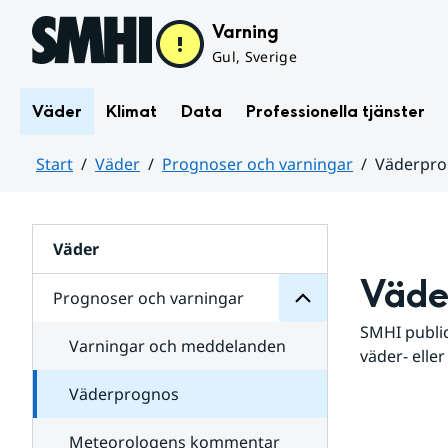
Hoppa till sidans innehåll
Varning
Gul, Sverige
Väder
Klimat
Data
Professionella tjänster
Start
Väder
Prognoser och varningar
Väderpr
varningar
och
Huvudinnehåll
Prognoser
för
Undersidor
Väder
Väde
Prognoser och varningar
SMHI public
Varningar och meddelanden
väder- eller
Väderprognos
Meteorologens kommentar