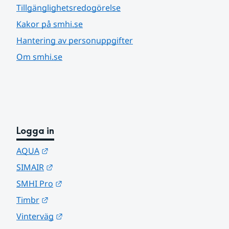
Tillgänglighetsredogörelse
Kakor på smhi.se
Hantering av personuppgifter
Om smhi.se
Logga in
Länk till annan webbplats.
AQUA
Länk till annan webbplats.
SIMAIR
Länk till annan webbplats.
SMHI Pro
Länk till annan webbplats.
Timbr
Länk till annan webbplats.
Vinterväg