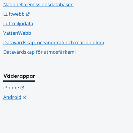
Nationella emissionsdatabasen
Länk till annan webbplats.
Luftwebb
Luftmiljödata
VattenWebb
Datavärdskap, oceanografi och marinbiologi
Datavärdskap för atmosfärkemi
Väderappar
Länk till annan webbplats.
iPhone
Länk till annan webbplats.
Android