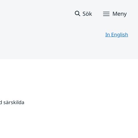
Sök
Meny
In English
 särskilda 