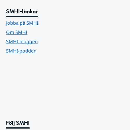
SMHI-länkar
Jobba på SMHI
Om SMHI
SMHI-bloggen
SMHI-podden
Följ SMHI