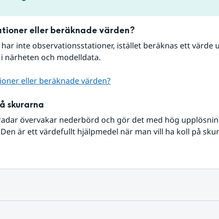
tioner eller beräknade värden?
r har inte observationsstationer, istället beräknas ett värde u
 i närheten och modelldata.
ioner eller beräknade värden?
på skurarna
radar övervakar nederbörd och gör det med hög upplösning 
Den är ett värdefullt hjälpmedel när man vill ha koll på sku