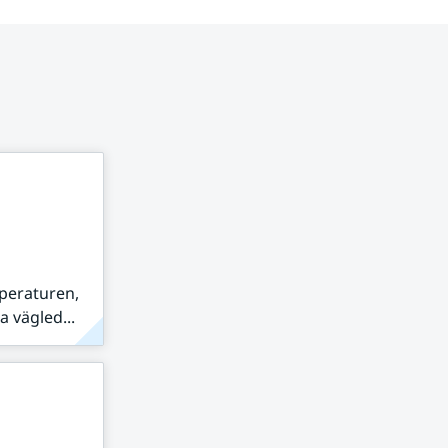
peraturen,
 vägled...