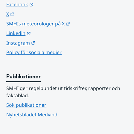
Länk till annan webbplats.
Facebook
Länk till annan webbplats.
X
Länk till annan webbplats.
SMHIs meteorologer på X
Länk till annan webbplats.
Linkedin
Länk till annan webbplats.
Instagram
Policy för sociala medier
Publikationer
SMHI ger regelbundet ut tidskrifter, rapporter och 
faktablad.
Sök publikationer
Nyhetsbladet Medvind