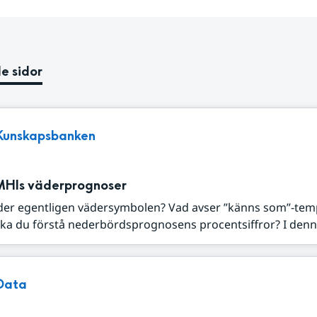
e sidor
Kunskapsbanken
MHIs väderprognoser
der egentligen vädersymbolen? Vad avser ”känns som”-tem
ka du förstå nederbördsprognosens procentsiffror? I denna
Data