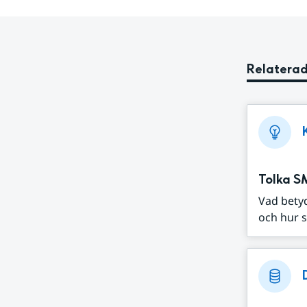
Relaterad
Tolka S
Vad bety
och hur s