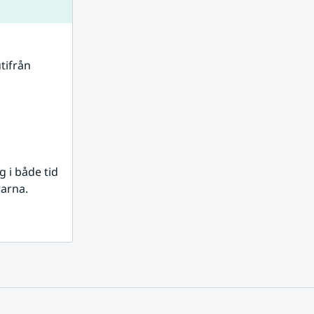
tifrån 
i både tid 
rarna.