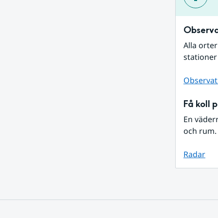
Observa
Alla orte
stationer
Observat
Få koll 
En väder
och rum. 
Radar