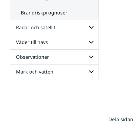
Brandriskprognoser
Radar och satellit
Väder till havs
Undersidor
för
Radar
Observationer
Undersidor
och
för
satellit
Väder
Mark och vatten
Undersidor
till
för
havs
Observationer
Undersidor
för
Mark
och
vatten
Dela sidan