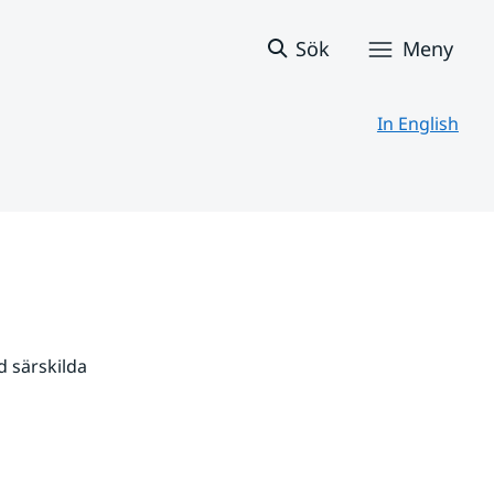
Sök
Meny
In English
 särskilda 