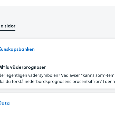
e sidor
Kunskapsbanken
MHIs väderprognoser
der egentligen vädersymbolen? Vad avser ”känns som”-tem
ka du förstå nederbördsprognosens procentsiffror? I denna
Data