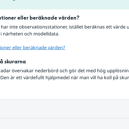
tioner eller beräknade värden?
r har inte observationsstationer, istället beräknas ett värde u
 i närheten och modelldata.
ioner eller beräknade värden?
på skurarna
radar övervakar nederbörd och gör det med hög upplösning 
Den är ett värdefullt hjälpmedel när man vill ha koll på sku