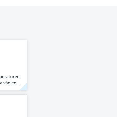
peraturen,
 vägled...