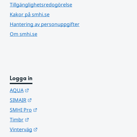
Tillgänglighetsredogörelse
Kakor på smhi.se
Hantering av personuppgifter
Om smhi.se
Logga in
Länk till annan webbplats.
AQUA
Länk till annan webbplats.
SIMAIR
Länk till annan webbplats.
SMHI Pro
Länk till annan webbplats.
Timbr
Länk till annan webbplats.
Vinterväg