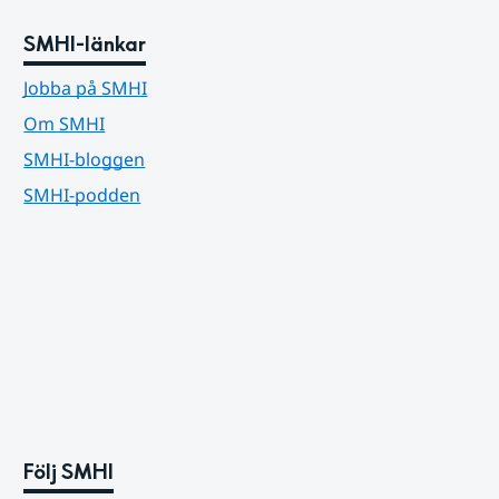
SMHI-länkar
Jobba på SMHI
Om SMHI
SMHI-bloggen
SMHI-podden
Följ SMHI