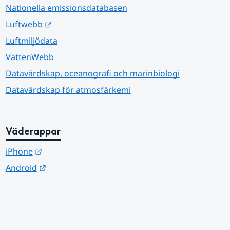
Nationella emissionsdatabasen
Länk till annan webbplats.
Luftwebb
Luftmiljödata
VattenWebb
Datavärdskap, oceanografi och marinbiologi
Datavärdskap för atmosfärkemi
Väderappar
Länk till annan webbplats.
iPhone
Länk till annan webbplats.
Android