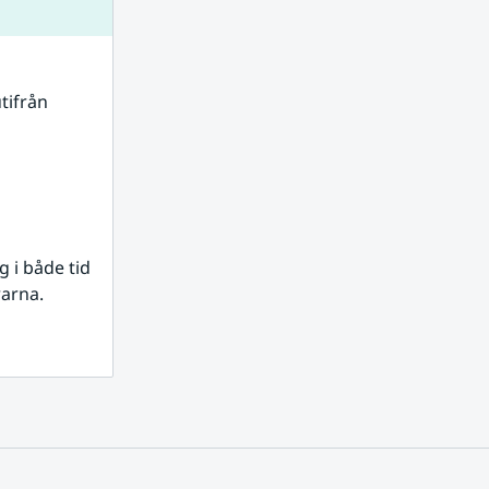
tifrån 
i både tid 
rarna.