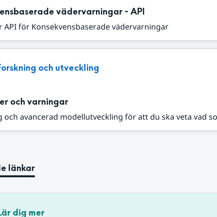
ensbaserade vädervarningar - API
r API för Konsekvensbaserade vädervarningar
Forskning och utveckling
er och varningar
 och avancerad modellutveckling för att du ska veta vad s
e länkar
Lär dig mer