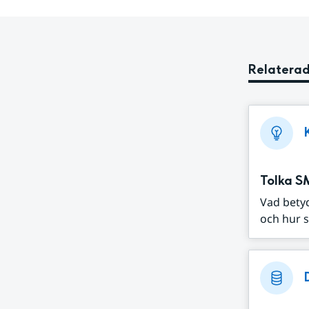
Relaterad
Tolka S
Vad bety
och hur s