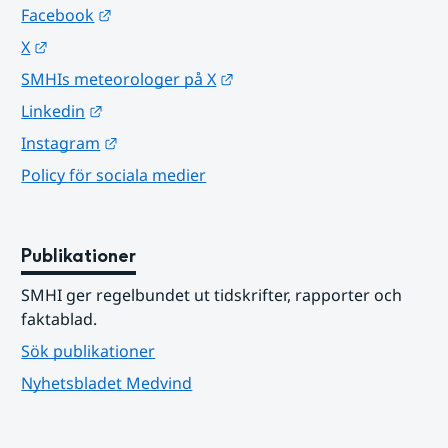
Länk till annan webbplats.
Facebook
Länk till annan webbplats.
X
Länk till annan webbplats.
SMHIs meteorologer på X
Länk till annan webbplats.
Linkedin
Länk till annan webbplats.
Instagram
Policy för sociala medier
Publikationer
SMHI ger regelbundet ut tidskrifter, rapporter och 
faktablad.
Sök publikationer
Nyhetsbladet Medvind