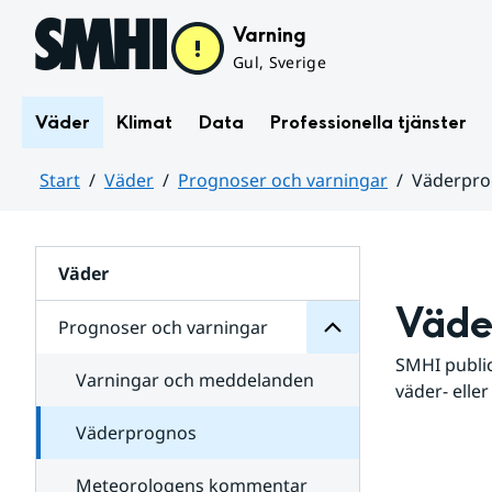
Hoppa till sidans innehåll
Varning
Gul, Sverige
Väder
Klimat
Data
Professionella tjänster
Start
Väder
Prognoser och varningar
Väderpr
varningar
och
Huvudinnehåll
Prognoser
för
Undersidor
Väder
Väde
Prognoser och varningar
SMHI public
Varningar och meddelanden
väder- eller
Väderprognos
Meteorologens kommentar