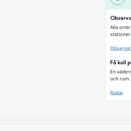
Observa
Alla orte
stationer
Observat
Få koll 
En väder
och rum. 
Radar