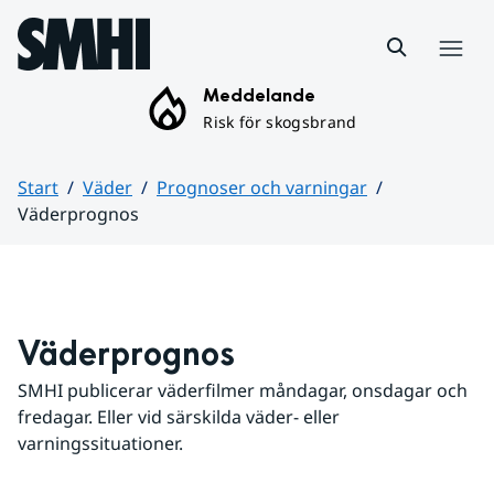
Hoppa till sidans innehåll
Meny
Meddelande
Risk för skogsbrand
Start
Väder
Prognoser och varningar
Väderprognos
Huvudinnehåll
Väderprognos
SMHI publicerar väderfilmer måndagar, onsdagar och 
fredagar. Eller vid särskilda väder- eller 
varningssituationer.