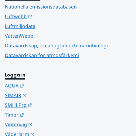
Nationella emissionsdatabasen
Länk till annan webbplats.
Luftwebb
Luftmiljödata
VattenWebb
Datavärdskap, oceanografi och marinbiologi
Datavärdskap för atmosfärkemi
Logga in
Länk till annan webbplats.
AQUA
Länk till annan webbplats.
SIMAIR
Länk till annan webbplats.
SMHI Pro
Länk till annan webbplats.
Timbr
Länk till annan webbplats.
Vinterväg
Länk till annan webbplats.
Väderlarm