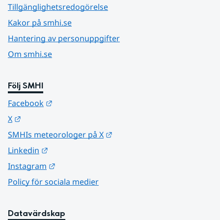
Tillgänglighetsredogörelse
Kakor på smhi.se
Hantering av personuppgifter
Om smhi.se
Följ SMHI
Länk till annan webbplats.
Facebook
Länk till annan webbplats.
X
Länk till annan webbplats.
SMHIs meteorologer på X
Länk till annan webbplats.
Linkedin
Länk till annan webbplats.
Instagram
Policy för sociala medier
Datavärdskap