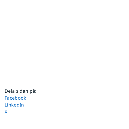
Dela sidan på
:
Dela sidan på
Facebook
Dela sidan på
LinkedIn
Dela sidan på
X