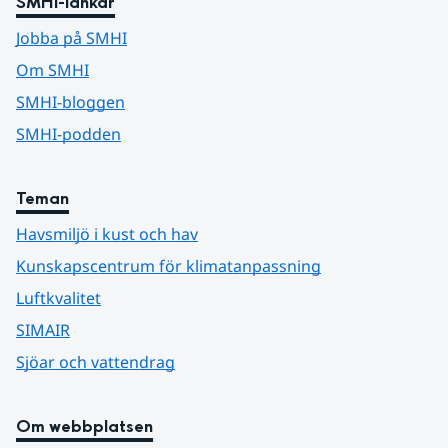
SMHI-länkar
Jobba på SMHI
Om SMHI
SMHI-bloggen
SMHI-podden
Teman
Havsmiljö i kust och hav
Kunskapscentrum för klimatanpassning
Luftkvalitet
SIMAIR
Sjöar och vattendrag
Om webbplatsen