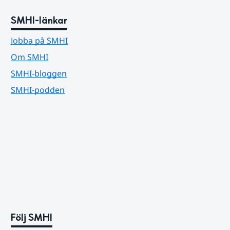
SMHI-länkar
Jobba på SMHI
Om SMHI
SMHI-bloggen
SMHI-podden
Följ SMHI