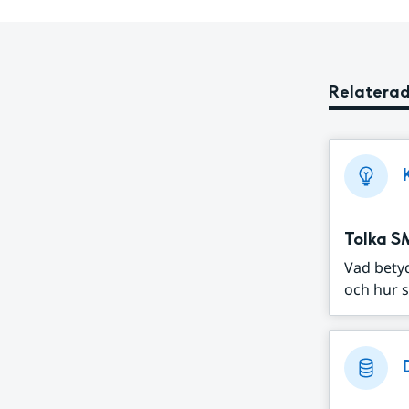
Relaterad
Tolka S
Vad bety
och hur s