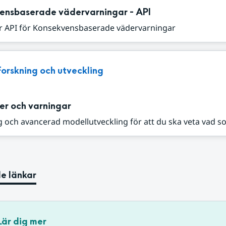
ensbaserade vädervarningar - API
r API för Konsekvensbaserade vädervarningar
Forskning och utveckling
er och varningar
 och avancerad modellutveckling för att du ska veta vad s
e länkar
Lär dig mer