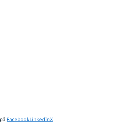
Dela sidan på
Dela sidan på
Dela sidan på
 på
:
Facebook
LinkedIn
X