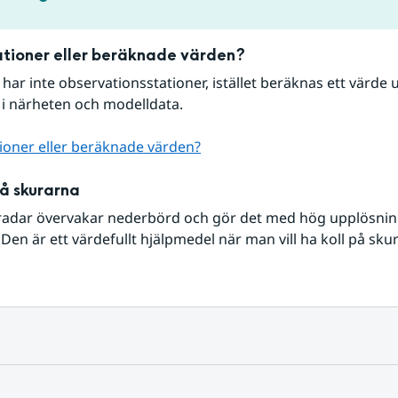
tioner eller beräknade värden?
r har inte observationsstationer, istället beräknas ett värde u
 i närheten och modelldata.
ioner eller beräknade värden?
på skurarna
radar övervakar nederbörd och gör det med hög upplösning 
Den är ett värdefullt hjälpmedel när man vill ha koll på sku