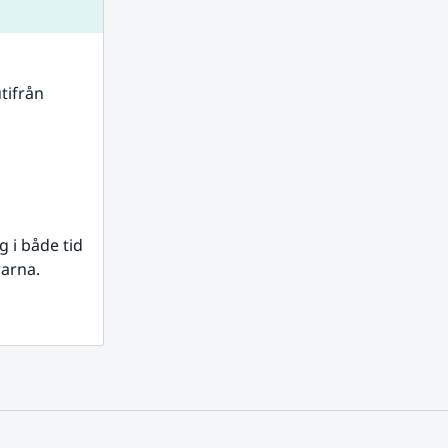
tifrån 
i både tid 
rarna.