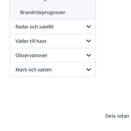
Brandriskprognoser
Radar och satellit
Väder till havs
Undersidor
för
Radar
Observationer
Undersidor
och
för
satellit
Väder
Mark och vatten
Undersidor
till
för
havs
Observationer
Undersidor
för
Mark
och
vatten
Dela sidan