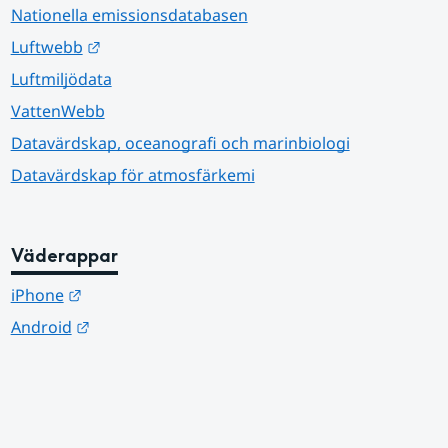
Nationella emissionsdatabasen
Länk till annan webbplats.
Luftwebb
Luftmiljödata
VattenWebb
Datavärdskap, oceanografi och marinbiologi
Datavärdskap för atmosfärkemi
Väderappar
Länk till annan webbplats.
iPhone
Länk till annan webbplats.
Android