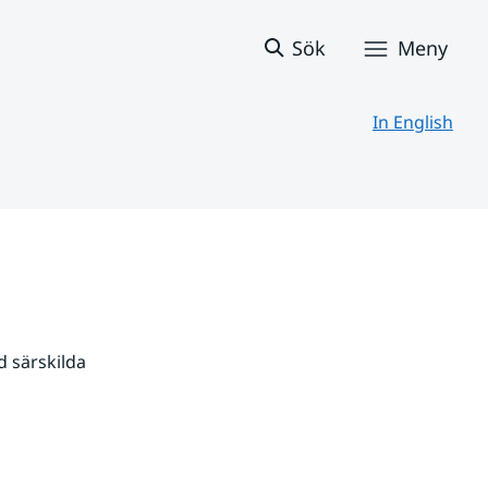
Sök
Meny
In English
 särskilda 