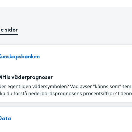
e sidor
Kunskapsbanken
MHIs väderprognoser
der egentligen vädersymbolen? Vad avser ”känns som”-tem
ka du förstå nederbördsprognosens procentsiffror? I denna
Data