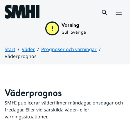
Hoppa till sidans innehåll
Meny
Varning
Gul, Sverige
Start
Väder
Prognoser och varningar
Väderprognos
Huvudinnehåll
Väderprognos
SMHI publicerar väderfilmer måndagar, onsdagar och 
fredagar. Eller vid särskilda väder- eller 
varningssituationer.