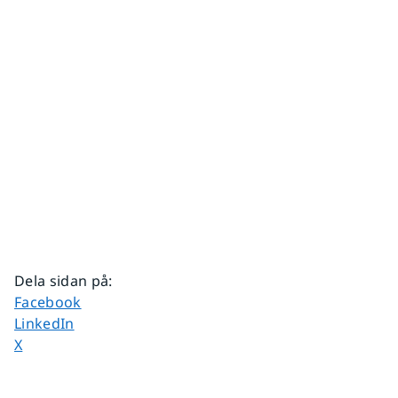
Dela sidan på
:
Dela sidan på
Facebook
Dela sidan på
LinkedIn
Dela sidan på
X