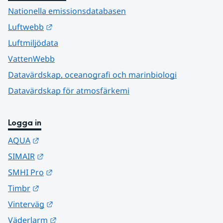
Nationella emissionsdatabasen
Länk till annan webbplats.
Luftwebb
Luftmiljödata
VattenWebb
Datavärdskap, oceanografi och marinbiologi
Datavärdskap för atmosfärkemi
Logga in
Länk till annan webbplats.
AQUA
Länk till annan webbplats.
SIMAIR
Länk till annan webbplats.
SMHI Pro
Länk till annan webbplats.
Timbr
Länk till annan webbplats.
Vinterväg
Länk till annan webbplats.
Väderlarm