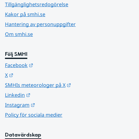
Tillgänglighetsredogörelse
Kakor på smhi.se
Hantering av personuppgifter
Om smhi.se
Följ SMHI
Länk till annan webbplats.
Facebook
Länk till annan webbplats.
X
Länk till annan webbplats.
SMHIs meteorologer på X
Länk till annan webbplats.
Linkedin
Länk till annan webbplats.
Instagram
Policy för sociala medier
Datavärdskap