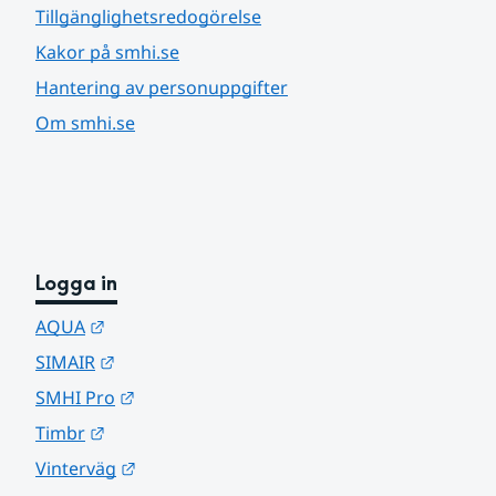
Tillgänglighetsredogörelse
Kakor på smhi.se
Hantering av personuppgifter
Om smhi.se
Logga in
Länk till annan webbplats.
AQUA
Länk till annan webbplats.
SIMAIR
Länk till annan webbplats.
SMHI Pro
Länk till annan webbplats.
Timbr
Länk till annan webbplats.
Vinterväg