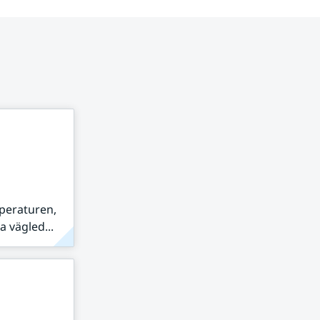
peraturen,
 vägled...