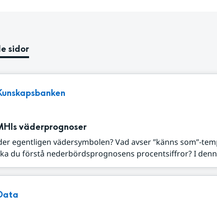
e sidor
Kunskapsbanken
MHIs väderprognoser
der egentligen vädersymbolen? Vad avser ”känns som”-tem
ka du förstå nederbördsprognosens procentsiffror? I denna
Data