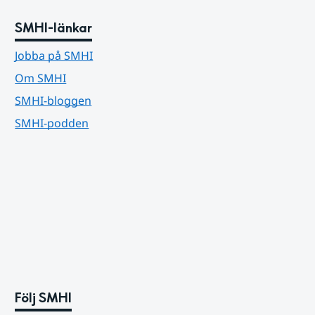
SMHI-länkar
Jobba på SMHI
Om SMHI
SMHI-bloggen
SMHI-podden
Följ SMHI