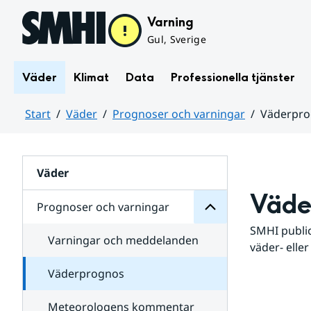
Hoppa till sidans innehåll
Varning
Gul, Sverige
Väder
Klimat
Data
Professionella tjänster
Start
Väder
Prognoser och varningar
Väderpr
varningar
och
Huvudinnehåll
Prognoser
för
Undersidor
Väder
Väde
Prognoser och varningar
SMHI public
Varningar och meddelanden
väder- eller
Väderprognos
Meteorologens kommentar