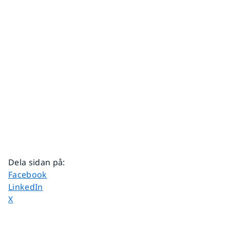
Dela sidan på
:
Dela sidan på
Facebook
Dela sidan på
LinkedIn
Dela sidan på
X