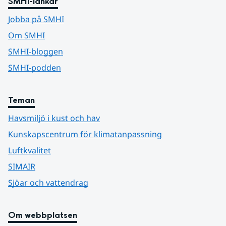
SMHI-länkar
Jobba på SMHI
Om SMHI
SMHI-bloggen
SMHI-podden
Teman
Havsmiljö i kust och hav
Kunskapscentrum för klimatanpassning
Luftkvalitet
SIMAIR
Sjöar och vattendrag
Om webbplatsen