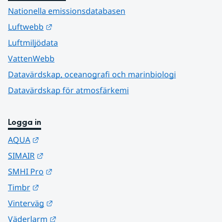
Nationella emissionsdatabasen
Länk till annan webbplats.
Luftwebb
Luftmiljödata
VattenWebb
Datavärdskap, oceanografi och marinbiologi
Datavärdskap för atmosfärkemi
Logga in
Länk till annan webbplats.
AQUA
Länk till annan webbplats.
SIMAIR
Länk till annan webbplats.
SMHI Pro
Länk till annan webbplats.
Timbr
Länk till annan webbplats.
Vinterväg
Länk till annan webbplats.
Väderlarm