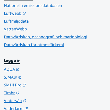
Nationella emissionsdatabasen
Länk till annan webbplats.
Luftwebb
Luftmiljödata
VattenWebb
Datavärdskap, oceanografi och marinbiologi
Datavärdskap för atmosfärkemi
Logga in
Länk till annan webbplats.
AQUA
Länk till annan webbplats.
SIMAIR
Länk till annan webbplats.
SMHI Pro
Länk till annan webbplats.
Timbr
Länk till annan webbplats.
Vinterväg
Länk till annan webbplats.
Väderlarm