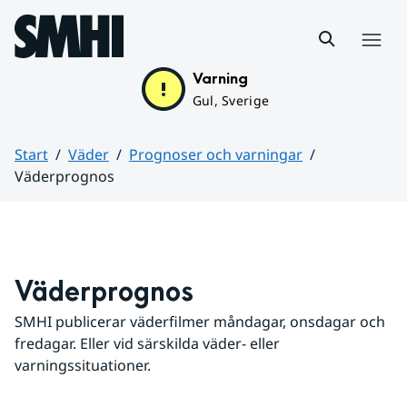
Hoppa till sidans innehåll
Meny
Varning
Gul, Sverige
Start
Väder
Prognoser och varningar
Väderprognos
Huvudinnehåll
Väderprognos
SMHI publicerar väderfilmer måndagar, onsdagar och 
fredagar. Eller vid särskilda väder- eller 
varningssituationer.