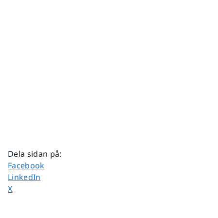
Dela sidan på
:
Dela sidan på
Facebook
Dela sidan på
LinkedIn
Dela sidan på
X