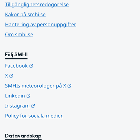
Tillgänglighetsredogörelse
Kakor på smhi.se
Hantering av personuppgifter
Om smhi.se
Följ SMHI
Länk till annan webbplats.
Facebook
Länk till annan webbplats.
X
Länk till annan webbplats.
SMHIs meteorologer på X
Länk till annan webbplats.
Linkedin
Länk till annan webbplats.
Instagram
Policy för sociala medier
Datavärdskap