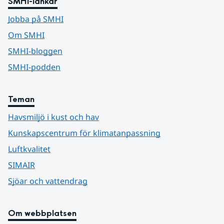
SMHI-länkar
Jobba på SMHI
Om SMHI
SMHI-bloggen
SMHI-podden
Teman
Havsmiljö i kust och hav
Kunskapscentrum för klimatanpassning
Luftkvalitet
SIMAIR
Sjöar och vattendrag
Om webbplatsen