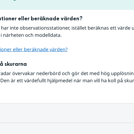
tioner eller beräknade värden?
r har inte observationsstationer, istället beräknas ett värde u
 i närheten och modelldata.
ioner eller beräknade värden?
på skurarna
radar övervakar nederbörd och gör det med hög upplösning 
Den är ett värdefullt hjälpmedel när man vill ha koll på sku