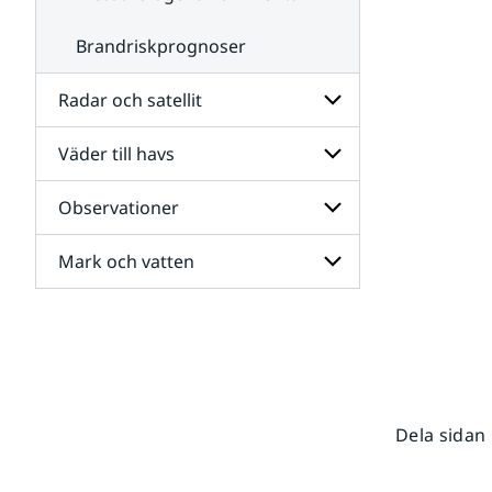
Brandriskprognoser
Radar och satellit
Väder till havs
Undersidor
för
Radar
Observationer
Undersidor
och
för
satellit
Väder
Mark och vatten
Undersidor
till
för
havs
Observationer
Undersidor
för
Mark
och
vatten
Dela sidan