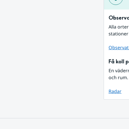
Observa
Alla orte
stationer
Observat
Få koll 
En väder
och rum. 
Radar