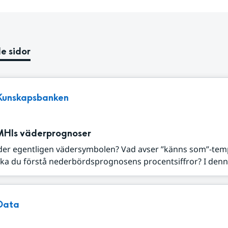
e sidor
Kunskapsbanken
MHIs väderprognoser
der egentligen vädersymbolen? Vad avser ”känns som”-tem
ka du förstå nederbördsprognosens procentsiffror? I denna
Data