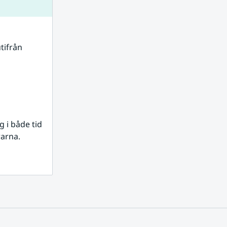
tifrån 
i både tid 
rarna.