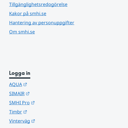
Tillgänglighetsredogörelse
Kakor på smhi.se
Hantering av personuppgifter
Om smhi.se
Logga in
Länk till annan webbplats.
AQUA
Länk till annan webbplats.
SIMAIR
Länk till annan webbplats.
SMHI Pro
Länk till annan webbplats.
Timbr
Länk till annan webbplats.
Vinterväg