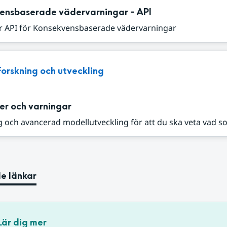
ensbaserade vädervarningar - API
r API för Konsekvensbaserade vädervarningar
Forskning och utveckling
er och varningar
 och avancerad modellutveckling för att du ska veta vad s
e länkar
Lär dig mer