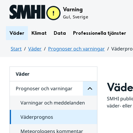
Hoppa till sidans innehåll
Varning
Gul, Sverige
Väder
Klimat
Data
Professionella tjänster
Start
Väder
Prognoser och varningar
Väderpr
varningar
och
Huvudinnehåll
Prognoser
för
Undersidor
Väder
Väde
Prognoser och varningar
SMHI public
Varningar och meddelanden
väder- eller
Väderprognos
Meteorologens kommentar