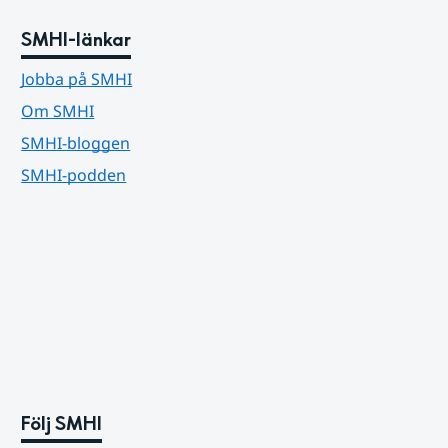
SMHI-länkar
Jobba på SMHI
Om SMHI
SMHI-bloggen
SMHI-podden
Följ SMHI