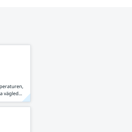
peraturen,
 vägled...