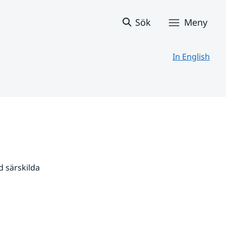
Sök
Meny
In English
 särskilda 