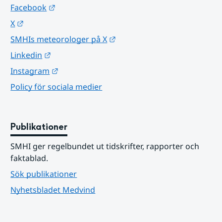
Länk till annan webbplats.
Facebook
Länk till annan webbplats.
X
Länk till annan webbplats.
SMHIs meteorologer på X
Länk till annan webbplats.
Linkedin
Länk till annan webbplats.
Instagram
Policy för sociala medier
Publikationer
SMHI ger regelbundet ut tidskrifter, rapporter och 
faktablad.
Sök publikationer
Nyhetsbladet Medvind