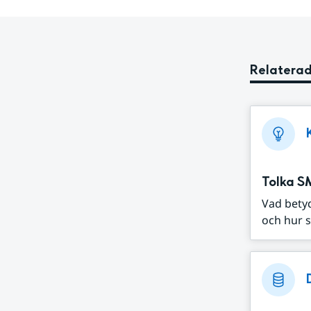
Relaterad
Tolka S
Vad bety
och hur s