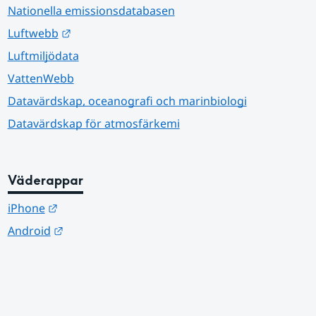
Nationella emissionsdatabasen
Länk till annan webbplats.
Luftwebb
Luftmiljödata
VattenWebb
Datavärdskap, oceanografi och marinbiologi
Datavärdskap för atmosfärkemi
Väderappar
Länk till annan webbplats.
iPhone
Länk till annan webbplats.
Android