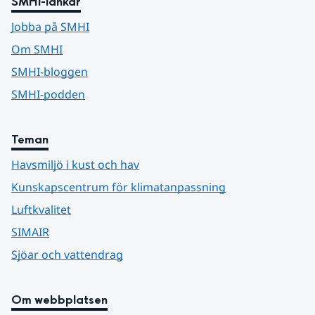
SMHI-länkar
Jobba på SMHI
Om SMHI
SMHI-bloggen
SMHI-podden
Teman
Havsmiljö i kust och hav
Kunskapscentrum för klimatanpassning
Luftkvalitet
SIMAIR
Sjöar och vattendrag
Om webbplatsen