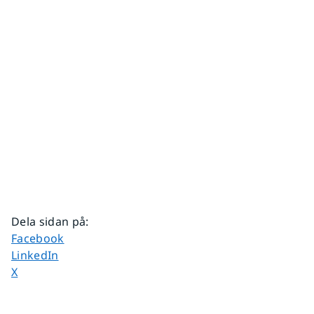
Dela sidan på
:
Dela sidan på
Facebook
Dela sidan på
LinkedIn
Dela sidan på
X