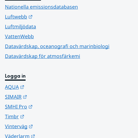
Nationella emissionsdatabasen
Länk till annan webbplats.
Luftwebb
Luftmiljödata
VattenWebb
Datavärdskap, oceanografi och marinbiologi
Datavärdskap för atmosfärkemi
Logga in
Länk till annan webbplats.
AQUA
Länk till annan webbplats.
SIMAIR
Länk till annan webbplats.
SMHI Pro
Länk till annan webbplats.
Timbr
Länk till annan webbplats.
Vinterväg
Länk till annan webbplats.
Väderlarm