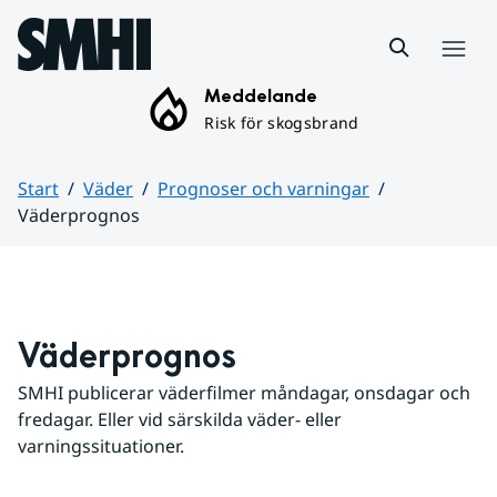
Hoppa till sidans innehåll
Meny
Meddelande
Risk för skogsbrand
Start
Väder
Prognoser och varningar
Väderprognos
Huvudinnehåll
Väderprognos
SMHI publicerar väderfilmer måndagar, onsdagar och 
fredagar. Eller vid särskilda väder- eller 
varningssituationer.