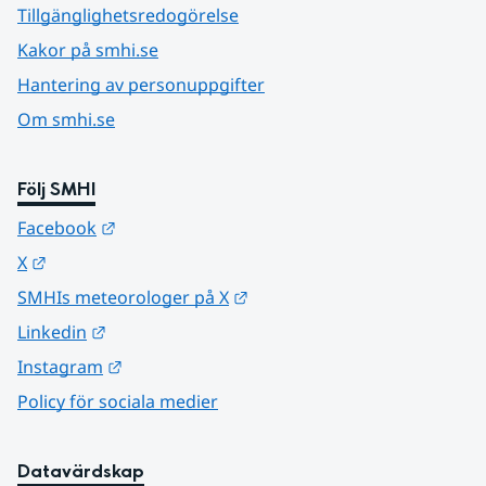
Tillgänglighetsredogörelse
Kakor på smhi.se
Hantering av personuppgifter
Om smhi.se
Följ SMHI
Länk till annan webbplats.
Facebook
Länk till annan webbplats.
X
Länk till annan webbplats.
SMHIs meteorologer på X
Länk till annan webbplats.
Linkedin
Länk till annan webbplats.
Instagram
Policy för sociala medier
Datavärdskap