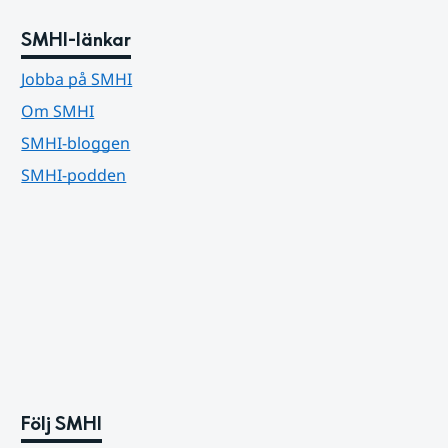
SMHI-länkar
Jobba på SMHI
Om SMHI
SMHI-bloggen
SMHI-podden
Följ SMHI