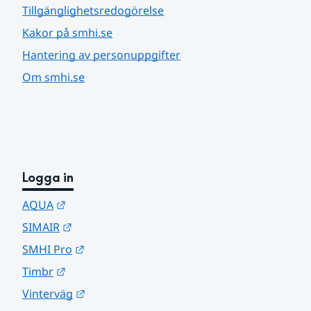
Tillgänglighetsredogörelse
Kakor på smhi.se
Hantering av personuppgifter
Om smhi.se
Logga in
Länk till annan webbplats.
AQUA
Länk till annan webbplats.
SIMAIR
Länk till annan webbplats.
SMHI Pro
Länk till annan webbplats.
Timbr
Länk till annan webbplats.
Vinterväg