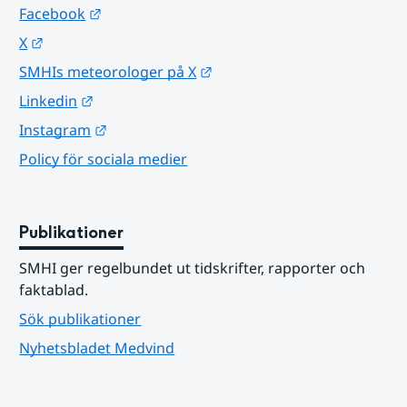
Länk till annan webbplats.
Facebook
Länk till annan webbplats.
X
Länk till annan webbplats.
SMHIs meteorologer på X
Länk till annan webbplats.
Linkedin
Länk till annan webbplats.
Instagram
Policy för sociala medier
Publikationer
SMHI ger regelbundet ut tidskrifter, rapporter och 
faktablad.
Sök publikationer
Nyhetsbladet Medvind