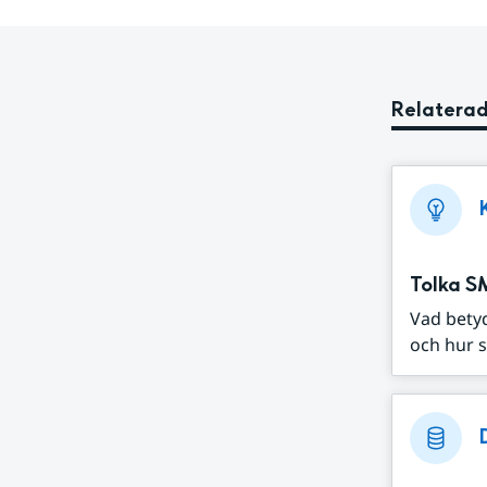
Relaterad
Tolka S
Vad bety
och hur s