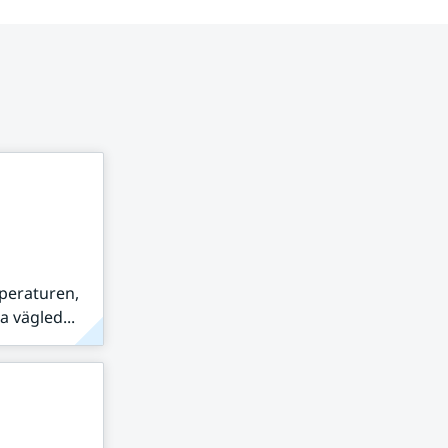
peraturen,
 vägled...