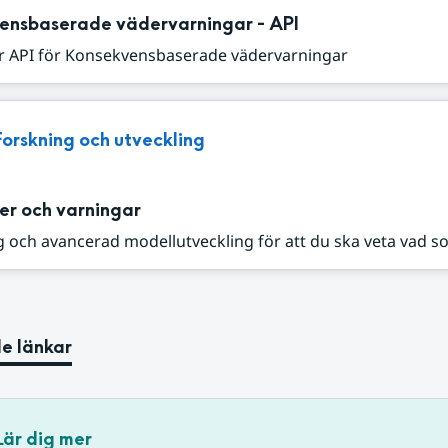
ensbaserade vädervarningar - API
r API för Konsekvensbaserade vädervarningar
Forskning och utveckling
er och varningar
 och avancerad modellutveckling för att du ska veta vad s
e länkar
Lär dig mer