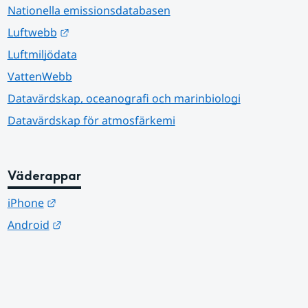
Nationella emissionsdatabasen
Länk till annan webbplats.
Luftwebb
Luftmiljödata
VattenWebb
Datavärdskap, oceanografi och marinbiologi
Datavärdskap för atmosfärkemi
Väderappar
Länk till annan webbplats.
iPhone
Länk till annan webbplats.
Android