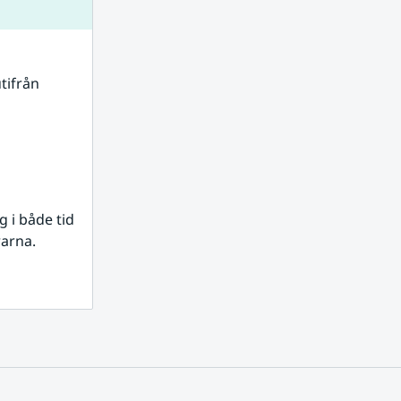
tifrån 
i både tid 
rarna.