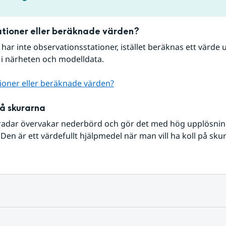
tioner eller beräknade värden?
r har inte observationsstationer, istället beräknas ett värde u
 i närheten och modelldata.
ioner eller beräknade värden?
på skurarna
radar övervakar nederbörd och gör det med hög upplösning 
Den är ett värdefullt hjälpmedel när man vill ha koll på sku