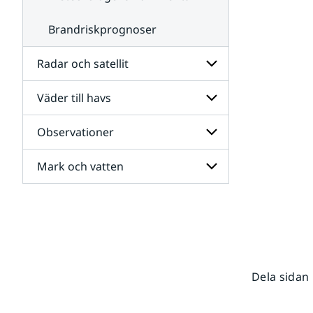
Brandriskprognoser
Radar och satellit
Väder till havs
Undersidor
för
Radar
Observationer
Undersidor
och
för
satellit
Väder
Mark och vatten
Undersidor
till
för
havs
Observationer
Undersidor
för
Mark
och
vatten
Dela sidan