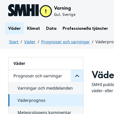
Hoppa till sidans innehåll
Varning
Gul, Sverige
Väder
Klimat
Data
Professionella tjänster
Start
Väder
Prognoser och varningar
Väderpr
varningar
och
Huvudinnehåll
Prognoser
för
Undersidor
Väder
Väde
Prognoser och varningar
SMHI public
Varningar och meddelanden
väder- eller
Väderprognos
Meteorologens kommentar