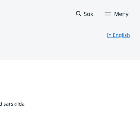
Sök
Meny
In English
 särskilda 