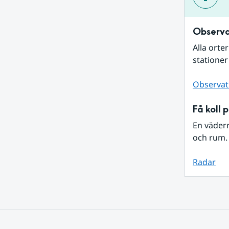
Observa
Alla orte
stationer
Observat
Få koll 
En väder
och rum. 
Radar