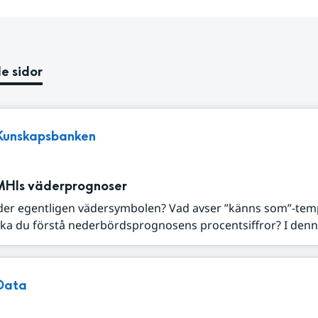
e sidor
Kunskapsbanken
MHIs väderprognoser
der egentligen vädersymbolen? Vad avser ”känns som”-tem
ka du förstå nederbördsprognosens procentsiffror? I denna
Data