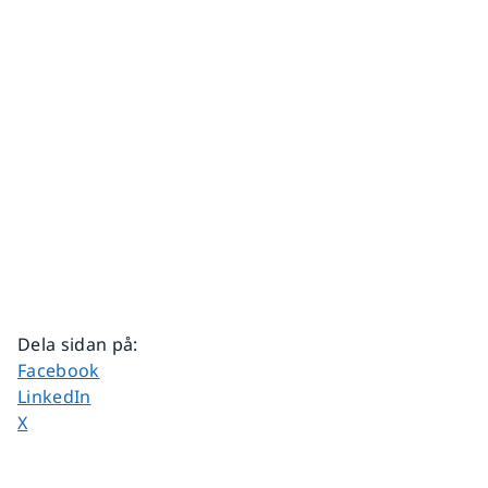
Dela sidan på
:
Dela sidan på
Facebook
Dela sidan på
LinkedIn
Dela sidan på
X