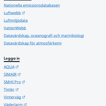
Nationella emissionsdatabasen
Länk till annan webbplats.
Luftwebb
Luftmiljödata
VattenWebb
Datavärdskap, oceanografi och marinbiologi
Datavärdskap för atmosfärkemi
Logga in
Länk till annan webbplats.
AQUA
Länk till annan webbplats.
SIMAIR
Länk till annan webbplats.
SMHI Pro
Länk till annan webbplats.
Timbr
Länk till annan webbplats.
Vinterväg
Länk till annan webbplats.
Väderlarm