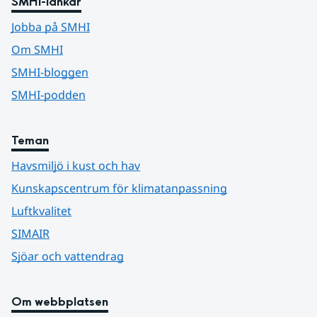
SMHI-länkar
Jobba på SMHI
Om SMHI
SMHI-bloggen
SMHI-podden
Teman
Havsmiljö i kust och hav
Kunskapscentrum för klimatanpassning
Luftkvalitet
SIMAIR
Sjöar och vattendrag
Om webbplatsen