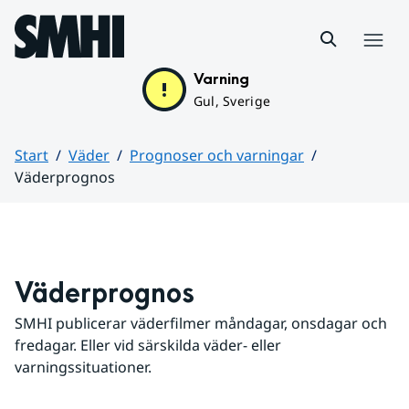
Hoppa till sidans innehåll
Meny
Varning
Gul, Sverige
Start
Väder
Prognoser och varningar
Väderprognos
Huvudinnehåll
Väderprognos
SMHI publicerar väderfilmer måndagar, onsdagar och 
fredagar. Eller vid särskilda väder- eller 
varningssituationer.