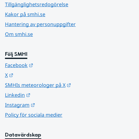
Tillgänglighetsredogörelse
Kakor på smhi.se
Hantering av personuppgifter
Om smhi.se
Följ SMHI
Länk till annan webbplats.
Facebook
Länk till annan webbplats.
X
Länk till annan webbplats.
SMHIs meteorologer på X
Länk till annan webbplats.
Linkedin
Länk till annan webbplats.
Instagram
Policy för sociala medier
Datavärdskap